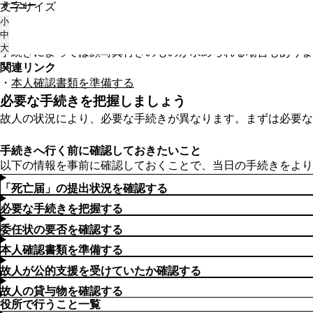
メニュー
文字サイズ
トップ
役所で手続きを行う
本人確認証になるものはなん
本人確認証になるものはなんですか？
小
中
運転免許証やマイナンバーカードなどが本人確認書類として
大
手続きによっては顔写真付きのものが求められる場合もありま
関連リンク
本人確認書類を準備する
必要な手続きを把握しましょう
故人の状況により、必要な手続きが異なります。まずは必要な
手続きへ行く前に確認しておきたいこと
以下の情報を事前に確認しておくことで、当日の手続きをより
「死亡届」の提出状況を確認する
必要な手続きを把握する
委任状の要否を確認する
本人確認書類を準備する
故人が公的支援を受けていたか確認する
故人の貸与物を確認する
役所で行うこと一覧