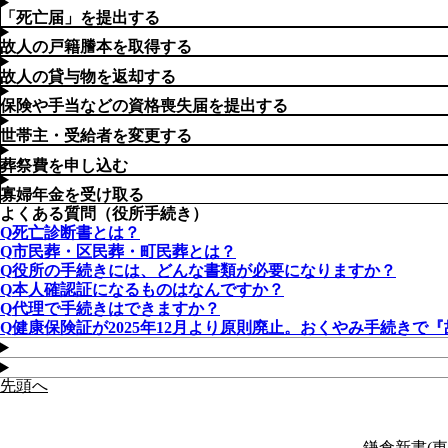
「死亡届」を提出する
故人の戸籍謄本を取得する
故人の貸与物を返却する
保険や手当などの資格喪失届を提出する
世帯主・受給者を変更する
葬祭費を申し込む
寡婦年金を受け取る
よくある質問（役所手続き）
死亡診断書とは？
市民葬・区民葬・町民葬とは？
役所の手続きには、どんな書類が必要になりますか？
本人確認証になるものはなんですか？
代理で手続きはできますか？
健康保険証が2025年12月より原則廃止。おくやみ手続きで
先頭へ
鎌倉新書(