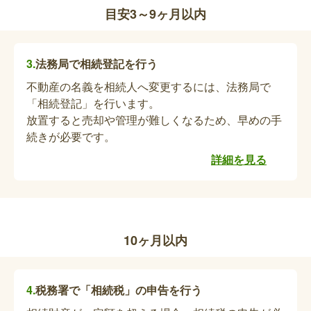
高齢障害支援課での受付となります。「精神障害の
目安3～9ヶ月以内
方」は、健康課での受付となります。
千葉市福祉タクシー利用資格喪失届
亡くなった方が千葉市福祉タクシー利用をされてい
法務局で相続登記を行う
た場合、資格喪失届の提出が必要となります。直接
不動産の名義を相続人へ変更するには、法務局で
担当課に提出する場合、「身体障害・知的障害の
「相続登記」を行います。
方」は高齢障害支援課での受付となります。「精神
放置すると売却や管理が難しくなるため、早めの手
障害の方」は、健康課での受付となります。
続きが必要です。
千葉市心身障害者福祉手当受給者死亡届・未
詳細を見る
支払手当請求書
亡くなった方が千葉市心身障害福祉手当を受給して
いた場合、受給者死亡届の提出が必要となります。
未支払の手当てがある場合は、未支払手当請求書の
10ヶ月以内
提出が必要となります。直接担当課に提出する場合
は、事前に担当課までお問い合わせください。
故人の特定医療費（指定難病）受給者証の返
税務署で「相続税」の申告を行う
納