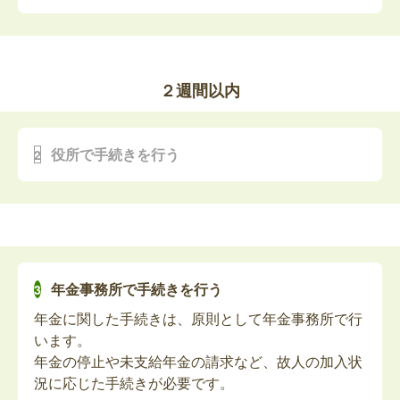
することがあります。亡くなった方が単身世帯など
最近では、死亡届を葬儀社が代理で提出するケース
の場合、送付先の変更をお申し出いただければ、指
が多く、ご家族が役所に出向くことは少なくなって
定の送付先へ書類をお送りできます。
います。
ただし、死亡届が提出されていないと火葬許可証が
２週間以内
高額介護サービス費振込先の変更
発行されず、手続きも滞ってしまうため、葬儀社に
高額介護サービス費の振込先が亡くなった方の口座
任せる場合も、提出状況を必ず確認しましょう。
の場合、振込先口座を変更する手続きをお願いしま
葬儀の期間中に行う手続きは、基本的にこの「死亡
役所で手続きを行う
す。
届」のみなため、死亡届が提出されていれば、その
他の手続きはおおむね2週間以内の提出が目安とな
っています。
故人の身体障害者手帳の返納
葬儀が終わってから落ち着いたタイミングで、役所
へ訪問して手続きを進めましょう。
亡くなった方が身体障害者手帳を持っていた場合、
また、死亡診断書の原本は提出すると返却されない
年金事務所で手続きを行う
返納が必要です。
ため、他の手続き用に「死亡診断書のコピー」を事
年金に関した手続きは、原則として年金事務所で行
前にとっておくことをおすすめします。
います。
多くの手続きでは、死亡の事実を証明する書類とし
故人の療育手帳の返納
年金の停止や未支給年金の請求など、故人の加入状
てこのコピー（または戸籍謄本）が必要になりま
況に応じた手続きが必要です。
す。
亡くなった方が療育手帳を持っていた場合、返納が