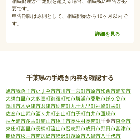
相続財産が一定額を超える場合、相続税の申告が必
亡くなった方が特定医療費（指定難病）受給者証を
要です。
持っていた場合、返納が必要です。
申告期限は原則として、相続開始から10ヶ月以内で
す。
保育所などの手続き（死亡関連手続き）
詳細を見る
保育所・保育園に登録している世帯構成や住所、氏
名に変更があった場合、変更の手続きが必要です。
子どもルームの手続き（死亡関連手続き）
千葉県の手続き内容を確認する
子どもルーム入所児童またはその保護者が亡くなっ
旭市
我孫子市
いすみ市
市川市
一宮町
市原市
印西市
浦安市
た場合には、退所の届出または保護者の変更届の提
大網白里市
大多喜町
御宿町
柏市
勝浦市
香取市
鎌ケ谷市
出が必要となります。直接担当課に提出する場合
鴨川市
木更津市
君津市
鋸南町
九十九里町
神崎町
栄町
は、事前に担当課までお問い合わせください。
佐倉市
山武市
酒々井町
芝山町
白子町
白井市
匝瑳市
袖ケ浦市
多古町
館山市
銚子市
長生村
長南町
千葉市
東金市
児童手当の受給者変更・資格喪失などの手続
東庄町
富里市
長柄町
流山市
習志野市
成田市
野田市
富津市
き（死亡関連手続き）
船橋市
松戸市
南房総市
睦沢町
茂原市
八街市
八千代市