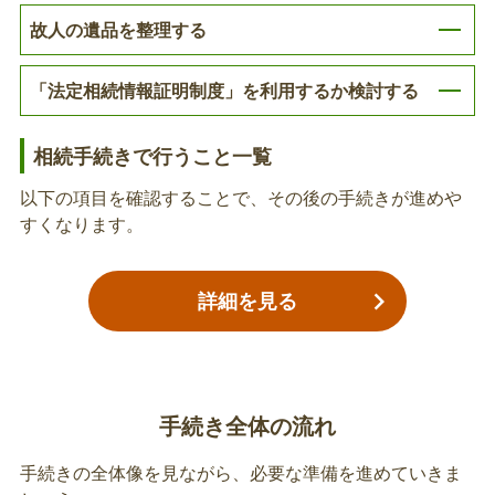
亡くなった方が後期高齢者医療保険に加入していた
故人の遺品を整理する
場合、亡くなった方の葬儀を行った方（喪主の方）
に対して葬祭費が支給されます。各区の市民総合窓
「法定相続情報証明制度」を利用するか検討する
口課または市民センターでも受付できます。
国民健康保険の届出（死亡関連手続き）
相続手続きで行うこと一覧
亡くなった方が世帯主であり、その世帯に国民健康
以下の項目を確認することで、その後の手続きが進めや
保険に加入している方がおり、「世帯主変更届」が
すくなります。
必要な場合、健康保険証の利用登録をしたマイナン
バーカードをお持ちでない方には、世帯主変更後の
資格確認書を交付します。（新しい世帯主の所得申
詳細を見る
故人の介護保険被保険者証の返納
告書が必要になることがあります。）各区の市民総
合窓口課または市民センターでも受付できます。
亡くなった方が介護保険被保険者証を持っていた場
合、返納が必要です。
手続き全体の流れ
故人の介護保険負担割合証の返納
手続きの全体像を見ながら、必要な準備を進めていきま