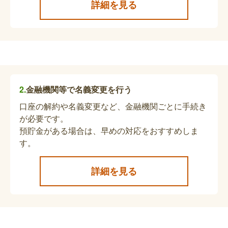
詳細を見る
亡くなった方が自立支援医療受給者証を持っていた
場合、自立支援医療受給者証（更生医療・精神通
院・育成医療）の返納が推奨されています。
受給者証返還届出書（障害福祉サービス受給
者証・療養介護医療受給者証等）
金融機関等で名義変更を行う
亡くなった方が、障害福祉サービス受給者証・療養
口座の解約や名義変更など、金融機関ごとに手続き
介護医療受給者証、地域相談支援受給者証の交付を
が必要です。
受けていた場合は、受給者証返還届出書の提出が必
預貯金がある場合は、早めの対応をおすすめしま
要になります。
す。
自動車燃料費等助成死亡届・未支払支給額請
詳細を見る
求書
亡くなった方が自動車燃料費助成を受けていた場
合、資格喪失届の提出が必要となります。直接担当
課へ提出する場合、「身体障害・知的障害の方」は