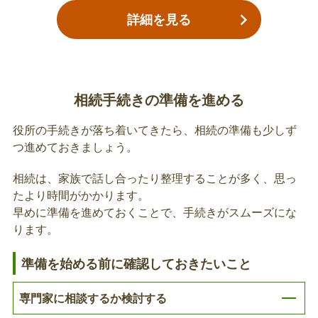
は、国民健康保険資格確認書や、限度額適用認定証
詳細を見る
等の返納が必要となります。また、世帯主が変わっ
た場合には、健康保険証の利用登録をしたマイナン
バーカードをお持ちでない方に交付している資格確
健康保険の資格喪失届
認書も返納をしていただき、新たな資格確認書が交
付されます。各区の市民総合窓口課または市民セン
相続手続きの準備を進める
亡くなった方が、後期高齢者医療保険または国民健
ターでも受付できます。
康保険以外の場合は、ご加入の医療保険者へ喪失届
役所の手続きが落ち着いてきたら、相続の準備も少しず
が必要となります。勤務先またはご加入の医療保険
つ進めておきましょう。
者にご確認ください。
相続は、家族で話し合ったり整理することが多く、思っ
故人の後期高齢者医療資格確認書の返納
たより時間がかかります。
早めに準備を進めておくことで、手続きがスムーズにな
亡くなった方が後期高齢者医療の該当者であった場
ります。
合は、後期高齢者医療資格確認書や、特定疾病療養
受療証などの返納が必要となります。
準備を始める前に確認しておきたいこと
専門家に相談するか検討する
後期高齢者医療の葬祭費の支給申請