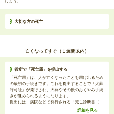
しょう。
亡くなった方が介護保険負担割合証を持っていた場
合、返納が必要です。
大切な方の死亡
故人の介護保険負担限度額認定証の返納
亡くなった方が負担限度額認定証を持っていた場
合、返納が必要です。
亡くなってすぐ（１週間以内）
介護認定申請の取り下げ
役所で「死亡届」を提出する
亡くなった方が介護の認定申請中の場合は、介護認
定申請を取り下げる手続きをお願いします。なお、
「死亡届」は、人が亡くなったことを届け出るため
認定申請中で介護サービスを利用していた場合な
の最初の手続きです。これを提出することで「火葬
ど、認定結果が必要な場合は取り下げ不要です。
許可証」が発行され、火葬やその後のおくやみ手続
きが進められるようになります。
介護保険に関する送付先の変更
提出には、病院などで発行される「死亡診断書（死
体検案書）」をもって、故人の死亡を知った日を含
詳細を見る
亡くなった後も、介護保険に関係する書類をお送り
めて7日以内に提出する必要があります。