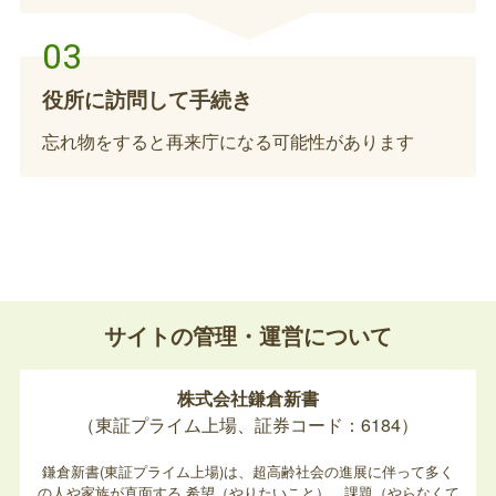
子ども医療費受給券の返納（死亡関連手続
き）
役所に訪問して手続き
亡くなった方が子ども医療費受給券を持っていた場
忘れ物をすると再来庁になる可能性があります
合、返納が必要です。
故人の小児慢性特定疾病医療受給者証の返納
（死亡関連手続き）
亡くなった方が小児慢性特定疾病医療受給者証を持
サイトの管理・運営について
っていた場合、返納が必要です。
株式会社鎌倉新書
厚生年金の資格喪失届出
（東証プライム上場、証券コード：6184）
亡くなった方が、厚生年金加入していた場合、日本
鎌倉新書(東証プライム上場)は、超高齢社会の進展に伴って多く
年金機構または勤務先へ資格喪失の手続きが必要と
の人や家族が直面する
希望（やりたいこと）、課題（やらなくて