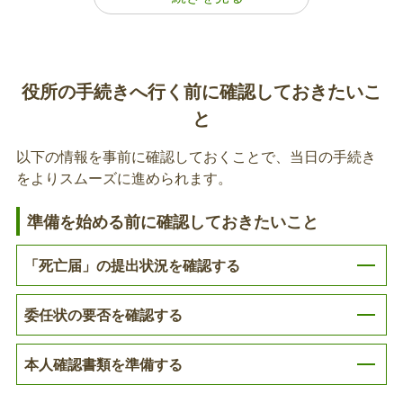
な世帯主を決めていただき、変更の届出が必要とな
ります。各区の市民総合窓口課または市民センター
介護保険
でも受付できます。
死亡届の提出
障がい福祉
役所の手続きへ行く前に確認しておきたいこ
死亡の事実を知った日から、7日以内に死亡届の提
と
子育て
出が必要です。※国外で亡くなった場合には、3か
月以内に提出が必要です。
以下の情報を事前に確認しておくことで、当日の手続き
年金
をよりスムーズに進められます。
税金
国民健康保険葬祭費の支給申請
準備を始める前に確認しておきたいこと
亡くなった方が国民健康保険に加入していた場合、
動産
「死亡届」の提出状況を確認する
亡くなった方の葬儀を行った方（喪主の方）に対し
て葬祭費が支給されます。各区の市民総合窓口課ま
不動産
委任状の要否を確認する
たは市民センターでも受付できます。
その他
故人の国民健康保険資格確認書等の返納
本人確認書類を準備する
亡くなった方が、国民健康保険に加入していた場合