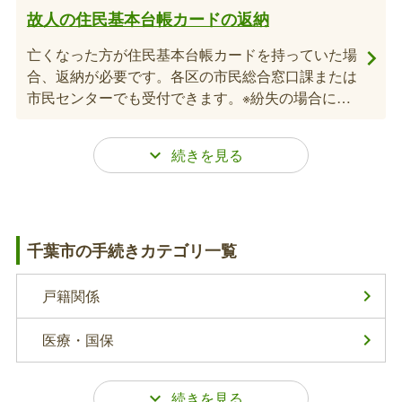
故人の住民基本台帳カードの返納
ンバーが必要になることがあるため、手続き完了ま
では保管するようお願いいたします。
亡くなった方が住民基本台帳カードを持っていた場
合、返納が必要です。各区の市民総合窓口課または
市民センターでも受付できます。※紛失の場合には
届出不要
故人の印鑑登録証（市民カード）の返納
亡くなった方が印鑑登録証（市民カード）を持って
千葉市の手続きカテゴリ一覧
いた場合、返納が必要です。各区の市民総合窓口課
または市民センターでも受付できます。※紛失の場
合には届出不要
戸籍関係
世帯主変更届（死亡関連手続き）
医療・国保
亡くなった方が世帯主であった場合で、同一世帯に
残された15歳以上の方が2名以上いる場合は、新た