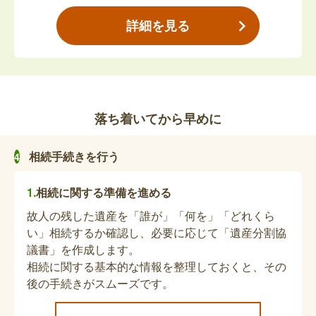
必要です。
詳細を見る
故人の精神障害者保健福祉手帳の返納
亡くなった方が精神障害者保健福祉手帳を持ってい
た場合、返納が必要です。
落ち着いてから早めに
心身障害者医療費助成喪失届（死亡関連手続
相続手続きを行う
き）
相続に関する準備を進める
亡くなった方が、心身障害者医療費助成を受けてい
た場合は、喪失届の提出が必要となります。直接担
故人の残した遺産を「誰が」「何を」「どれくら
当課へ提出する場合は、事前に担当課までお問い合
い」相続するか確認し、必要に応じて「遺産分割協
わせください。
議書」を作成します。
相続に関する基本的な情報を整理しておくと、その
故人の自立支援医療受給者証（更生医療・精
後の手続きがスムーズです。
神通院・育成医療）の返納