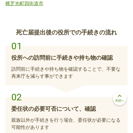
横芝光町
四街道市
受給者または、支給対象児童が亡くなった場合に
は、資格の喪失届出や減額（または未支払手当の請
求）の届出の提出が必要となります。直接担当課に
提出する場合は、事前に担当課までお問い合わせく
死亡届提出後の役所での手続きの流れ
ださい。
児童扶養手当の資格喪失届・減額（または未
支払手当の請求）の届出（死亡関連手続き）
役所への訪問前に手続きや持ち物の確認
児童扶養手当の受給者または、支給対象児童が亡く
なった場合には、資格の喪失届や減額（または未支
訪問前に手続きや持ち物を確認することで、不要な
払手当の請求）の届出が必要となります。直接担当
再来庁を減らす事ができます
課に提出する場合は、事前に担当課までお問い合わ
せください。
ひとり親家庭等医療費助成の資格喪失届（死
keyboard_arrow_up
亡関連手続き）
先頭へ
委任状の必要可否について、確認
亡くなった方がひとり親家庭等の医療費助成の対象
親族以外が手続きを行う場合、委任状が必要になる
児童だった場合、医療費受給券の返納および、資格
可能性があります
喪失届の提出が必要となります。