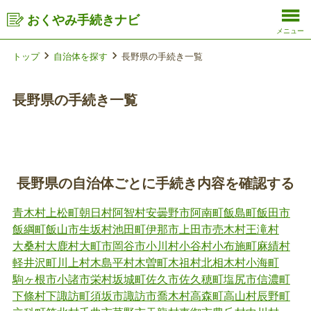
おくやみ手続きナビ
メニュー
トップ
自治体を探す
長野県の手続き一覧
長野県の手続き一覧
長野県の自治体ごとに手続き内容を確認する
青木村
上松町
朝日村
阿智村
安曇野市
阿南町
飯島町
飯田市
飯綱町
飯山市
生坂村
池田町
伊那市
上田市
売木村
王滝村
大桑村
大鹿村
大町市
岡谷市
小川村
小谷村
小布施町
麻績村
軽井沢町
川上村
木島平村
木曽町
木祖村
北相木村
小海町
駒ヶ根市
小諸市
栄村
坂城町
佐久市
佐久穂町
塩尻市
信濃町
下條村
下諏訪町
須坂市
諏訪市
喬木村
高森町
高山村
辰野町