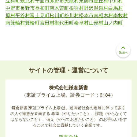
立科町
筑北村
千曲市
茅野市
天龍村
東御市
豊丘村
中川村
中野市
長野市
長和町
南木曽町
根羽村
野沢温泉村
白馬村
原村
平谷村
富士見町
松川町
松川村
松本市
南相木村
南牧村
南箕輪村
箕輪町
宮田村
御代田町
泰阜村
山形村
山ノ内町
keyboard_arrow_up
先頭へ
サイトの管理・運営について
株式会社鎌倉新書
（東証プライム上場、証券コード：6184）
鎌倉新書(東証プライム上場)は、超高齢社会の進展に伴って多く
の人や家族が直面する
希望（やりたいこと）、課題（やらなくて
はならないこと）、備え（やっておきたいこと）
のお手伝いをす
ることで社会に貢献していく企業です。
運営会社