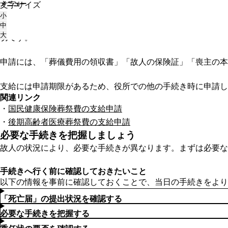
メニュー
文字サイズ
トップ
役所で手続きを行う
葬祭費を申し込む
葬祭費を申し込む
小
故人が国民健康保険に加入していた場合、葬儀を行った人（一
中
大
切です。
申請には、「葬儀費用の領収書」「故人の保険証」「喪主の本
支給には申請期限があるため、役所での他の手続き時に申請し
関連リンク
国民健康保険葬祭費の支給申請
後期高齢者医療葬祭費の支給申請
必要な手続きを把握しましょう
故人の状況により、必要な手続きが異なります。まずは必要な
手続きへ行く前に確認しておきたいこと
以下の情報を事前に確認しておくことで、当日の手続きをより
「死亡届」の提出状況を確認する
必要な手続きを把握する