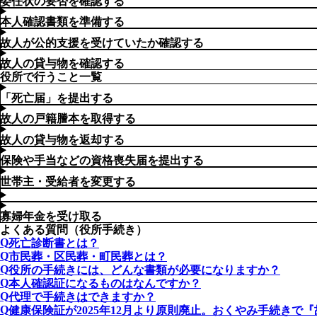
委任状の要否を確認する
本人確認書類を準備する
故人が公的支援を受けていたか確認する
故人の貸与物を確認する
役所で行うこと一覧
「死亡届」を提出する
故人の戸籍謄本を取得する
故人の貸与物を返却する
保険や手当などの資格喪失届を提出する
世帯主・受給者を変更する
寡婦年金を受け取る
よくある質問（役所手続き）
死亡診断書とは？
市民葬・区民葬・町民葬とは？
役所の手続きには、どんな書類が必要になりますか？
本人確認証になるものはなんですか？
代理で手続きはできますか？
健康保険証が2025年12月より原則廃止。おくやみ手続きで