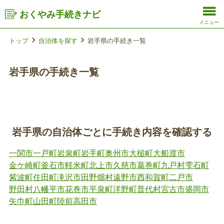
おくやみ手続きナビ
メニュー
トップ
自治体を探す
岩手県の手続き一覧
岩手県の手続き一覧
岩手県の自治体ごとに手続き内容を確認する
一関市
一戸町
岩泉町
岩手町
奥州市
大槌町
大船渡市
金ケ崎町
釜石市
軽米町
北上市
久慈市
葛巻町
九戸村
雫石町
紫波町
住田町
滝沢市
田野畑村
遠野市
西和賀町
二戸市
野田村
八幡平市
花巻市
平泉町
洋野町
普代村
宮古市
盛岡市
矢巾町
山田町
陸前高田市