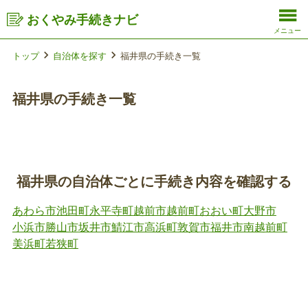
おくやみ手続きナビ
メニュー
トップ
自治体を探す
福井県の手続き一覧
福井県の手続き一覧
福井県の自治体ごとに手続き内容を確認する
あわら市
池田町
永平寺町
越前市
越前町
おおい町
大野市
小浜市
勝山市
坂井市
鯖江市
高浜町
敦賀市
福井市
南越前町
美浜町
若狭町