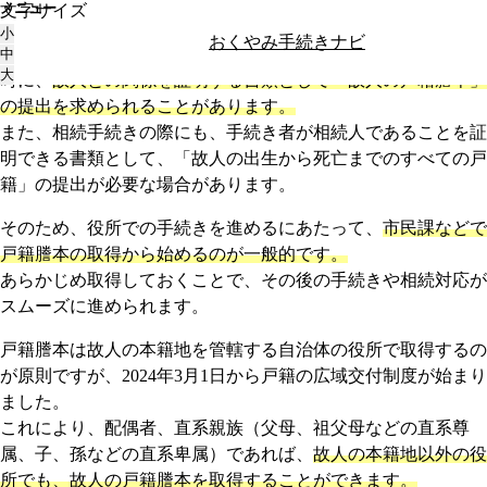
メニュー
文字サイズ
トップ
役所で手続きを行う
故人の戸籍謄本を取得する
故人の戸籍謄本を取得する
小
おくやみ手続きナビ
役所の手続きでは、助成金の申請や受給者の変更などの手続き
中
大
時に、
故人との関係を証明する書類として「故人の戸籍謄本」
の提出を求められることがあります。
また、相続手続きの際にも、手続き者が相続人であることを証
明できる書類として、「故人の出生から死亡までのすべての戸
籍」の提出が必要な場合があります。
そのため、役所での手続きを進めるにあたって、
市民課などで
戸籍謄本の取得から始めるのが一般的です。
あらかじめ取得しておくことで、その後の手続きや相続対応が
スムーズに進められます。
戸籍謄本は故人の本籍地を管轄する自治体の役所で取得するの
が原則ですが、2024年3月1日から戸籍の広域交付制度が始まり
ました。
これにより、配偶者、直系親族（父母、祖父母などの直系尊
属、子、孫などの直系卑属）であれば、
故人の本籍地以外の役
所でも、故人の戸籍謄本を取得することができます。