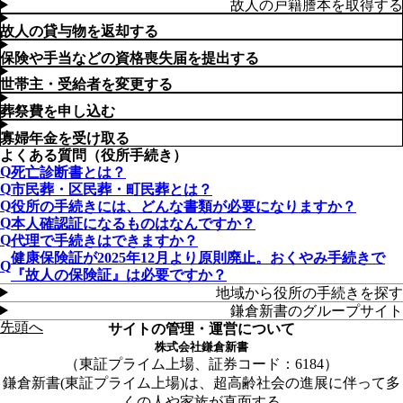
故人の戸籍謄本を取得する
故人の貸与物を返却する
保険や手当などの資格喪失届を提出する
世帯主・受給者を変更する
葬祭費を申し込む
寡婦年金を受け取る
よくある質問（役所手続き）
死亡診断書とは？
市民葬・区民葬・町民葬とは？
役所の手続きには、どんな書類が必要になりますか？
本人確認証になるものはなんですか？
代理で手続きはできますか？
健康保険証が2025年12月より原則廃止。おくやみ手続きで
『故人の保険証』は必要ですか？
地域から役所の手続きを探す
鎌倉新書のグループサイト
先頭へ
サイトの管理・運営について
株式会社鎌倉新書
東証プライム上場、証券コード：6184
鎌倉新書(東証プライム上場)は、超高齢社会の進展に伴って多
くの人や家族が直面する