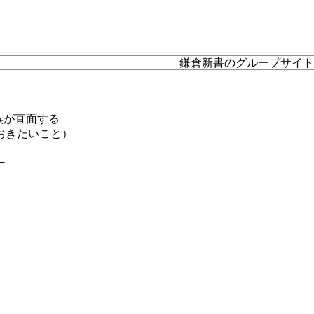
地域から役所の手続きを探す
鎌倉新書のグループサイト
族が直面する
おきたいこと）
ー