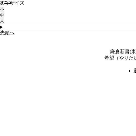
メニュー
文字サイズ
トップ
特別児童扶養手当の受給者変更・資格喪失等の手続
2025年06月17日
小
特別児童扶養手当の受給者変更・資格喪失等の手続き【児童が
中
大
先頭へ
鎌倉新書(
希望（やりた