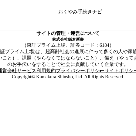
き【児童が亡くなられた場合】
おくやみ手続きナビ
亡くなられた場合】
サイトの管理・運営について
株式会社鎌倉新書
東証プライム上場、証券コード：6184
東証プライム上場)は、超高齢社会の進展に伴って多くの人や家
いこと）、課題（やらなくてはならないこと）、備え（やって
のお手伝いをすることで社会に貢献していく企業です。
運営会社
サービス利用規約
プライバシーポリシー
サイトポリシ
Copyright© Kamakura Shinsho, Ltd. All Rights Reserved.