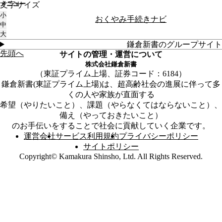
メニュー
文字サイズ
トップ
故人の身体障がい者手帳の返却
2025年06月17日
小
おくやみ手続きナビ
故人の身体障がい者手帳の返却
中
大
地域から役所の手続きを探す
鎌倉新書のグループサイト
先頭へ
サイトの管理・運営について
株式会社鎌倉新書
東証プライム上場、証券コード：6184
鎌倉新書(東証プライム上場)は、超高齢社会の進展に伴って多
くの人や家族が直面する
希望（やりたいこと）、課題（やらなくてはならないこと）、
備え（やっておきたいこと）
のお手伝いをすることで社会に貢献していく企業です。
運営会社
サービス利用規約
プライバシーポリシー
サイトポリシー
Copyright© Kamakura Shinsho, Ltd. All Rights Reserved.