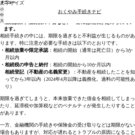
メニュー
文字サイズ
トップ
相続手続きを行う
相続手続きには、期限はありますか？
相続手続きには、期限はありますか？
小
おくやみ手続きナビ
中
すべての手続きに明確な期限があるわけではありませんが、
大
相続放棄や相続税の申告など、一部には期限が定められてい
ます。
相続手続きの中には、期限を過ぎると不利益が生じるものがあ
ります。特に注意が必要な手続きは以下のとおりです。
相続放棄や限定承認
：相続の開始（通常は死亡日）から3か
月以内
相続税の申告と納付
：相続の開始から10か月以内
相続登記（不動産の名義変更）
：不動産を相続したことを知
ってから3年以内（2024年4月以降は義務化、過料の可能性あ
り）
期限を過ぎてしまうと、本来放棄できた借金を相続してしまっ
たり、延滞税や加算税などのペナルティが発生したりすること
があります。
一方、金融機関の手続きや保険金の受け取りなどは期限がない
場合もありますが、対応が遅れるとトラブルの原因になること