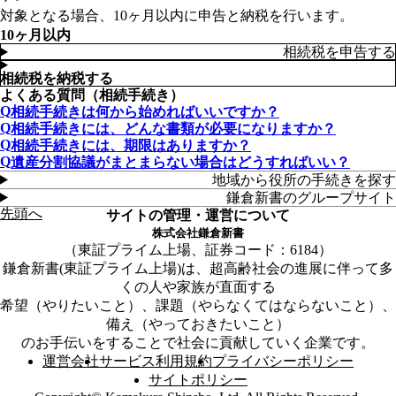
対象となる場合、10ヶ月以内に申告と納税を行います。
10ヶ月以内
相続税を申告する
相続税を納税する
よくある質問（相続手続き）
相続手続きは何から始めればいいですか？
相続手続きには、どんな書類が必要になりますか？
相続手続きには、期限はありますか？
遺産分割協議がまとまらない場合はどうすればいい？
地域から役所の手続きを探す
鎌倉新書のグループサイト
先頭へ
サイトの管理・運営について
株式会社鎌倉新書
東証プライム上場、証券コード：6184
鎌倉新書(東証プライム上場)は、超高齢社会の進展に伴って多
くの人や家族が直面する
希望（やりたいこと）、課題（やらなくてはならないこと）、
備え（やっておきたいこと）
のお手伝いをすることで社会に貢献していく企業です。
運営会社
サービス利用規約
プライバシーポリシー
サイトポリシー