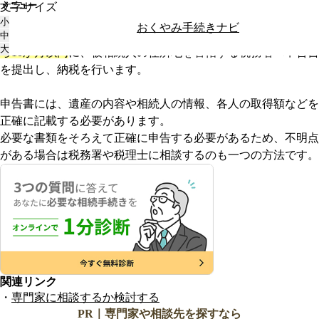
メニュー
文字サイズ
トップ
相続手続きを行う
相続税を申告する
相続税を申告する
小
おくやみ手続きナビ
相続税の申告が必要な場合は、
相続の開始を知った日の翌日か
中
大
ら10か月以内
に、被相続人の住所地を管轄する税務署へ申告書
を提出し、納税を行います。
申告書には、遺産の内容や相続人の情報、各人の取得額などを
正確に記載する必要があります。
必要な書類をそろえて正確に申告する必要があるため、不明点
がある場合は税務署や税理士に相談するのも一つの方法です。
関連リンク
専門家に相談するか検討する
PR｜専門家や相談先を探すなら