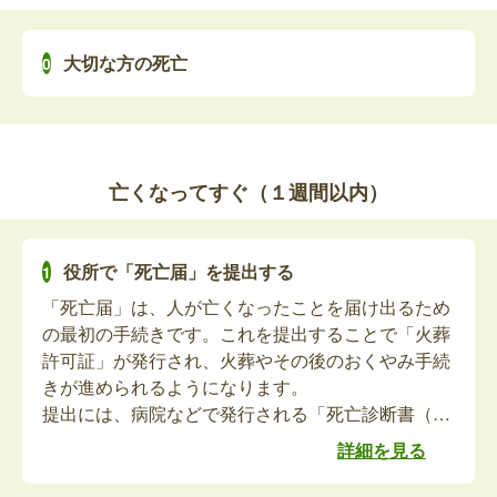
をもって喪失となりますので、返納してください。
大切な方の死亡
特別障害者手当資格喪失届の提出
亡くなった方が特別障害者手当を受給していた場
合、死亡月をもって受給資格が喪失となります。未
亡くなってすぐ（１週間以内）
払い分の手当があれば請求の手続きが必要です。
障害児福祉手当資格喪失届の提出
役所で「死亡届」を提出する
「死亡届」は、人が亡くなったことを届け出るため
亡くなった方が障害児福祉手当を受給していた場
の最初の手続きです。これを提出することで「火葬
合、死亡月をもって受給資格が喪失となります。未
許可証」が発行され、火葬やその後のおくやみ手続
払い分の手当があれば請求の手続きが必要です。
きが進められるようになります。
提出には、病院などで発行される「死亡診断書（死
体検案書）」をもって、故人の死亡を知った日を含
故人の心身障害者医療費受給者証の返納およ
詳細を見る
めて7日以内に提出する必要があります。
び、相続人指定届、口座振替（銀行振込）の
最近では、死亡届を葬儀社が代理で提出するケース