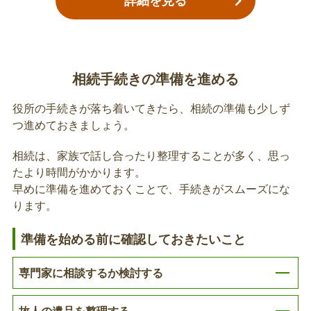
詳細を見る
出、高額療養費の申請
【受領申出等届出書の提出】亡くなった後に発生す
る高額療養費や療養費等は相続財産となるため、こ
れらの申請や受領を速やかに行うために、相続人の
相続手続きの準備を進める
代表者を届け出ていただきます。【高額療養費の申
請】高額療養費の支給決定前や振込前に亡くなり、
役所の手続きが落ち着いてきたら、相続の準備も少しず
故人の介護保険被保険者証の返納または破棄
支給ができなくなった場合に受領申出者（相続人代
つ進めておきましょう。
表）が申請できます。
亡くなった方が「介護保険被保険者証」「介護保険
相続は、家族で話し合ったり整理することが多く、思っ
負担割合証」「介護保険負担限度額認定証」などを
たより時間がかかります。
交付されていた場合は、返納してください。
早めに準備を進めておくことで、手続きがスムーズにな
ります。
高額介護サービス費支給先口座の変更
準備を始める前に確認しておきたいこと
亡くなった方が高額介護サービス費を受給されてい
た場合は、支給先変更手続きが必要となります。
専門家に相談するか検討する
故人の遺品を整理する