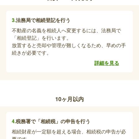
前に亡くなった場合は、申請取下書を提出してくだ
さい。
法務局で相続登記を行う
不動産の名義を相続人へ変更するには、法務局で
補助犬飼育費等助成の資格喪失届の提出、未
「相続登記」を行います。
支給助成金の請求
放置すると売却や管理が難しくなるため、早めの手
続きが必要です。
補助犬の飼育に要する費用の一部の助成を受けてい
た場合、資格喪失届の提出をし、喪失日の翌月に属
詳細を見る
する年度の4月（年度途中に受給資格の認定を受け
た場合は、認定日の属する月）から喪失日までの助
成金を請求することができます。
保育所（園）などの内容変更届または退所
10ヶ月以内
（園）届の提出
通所（園）中の施設に提出となります。用紙類は各
施設に用意してあります。
税務署で「相続税」の申告を行う
相続財産が一定額を超える場合、相続税の申告が必
要です。