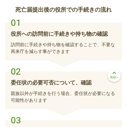
児童手当の対象児童が亡くなった場合、資格喪失手
死亡届提出後の役所での手続きの流れ
続きが必要になります。
児童扶養手当の資格喪失手続き（児童が亡く
役所への訪問前に手続きや持ち物の確認
なった場合）
訪問前に手続きや持ち物を確認することで、不要な
再来庁を減らす事ができます
児童扶養手当の対象児童が亡くなった場合、資格喪
失手続きが必要になります。
keyboard_arrow_up
母子・父子家庭医療費受給者証の返納届提出
先頭へ
委任状の必要可否について、確認
（児童が亡くなった場合）
親族以外が手続きを行う場合、委任状が必要になる
母子・父子家庭医療費受給者証が交付されていた方
可能性があります
が亡くなった場合、その受給者証は死亡日をもって
失効しますので、返納してください。