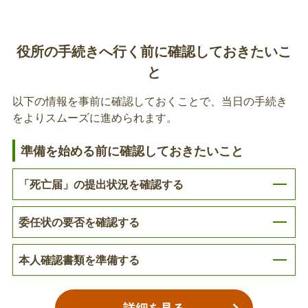
介護保険
す。※世帯主が亡くなった場合は、世帯員のうち国
保加入者全員の資格確認書を回収いたします。ま
障がい福祉
た、葬祭を行った方は葬祭費（50,000円）を申請
役所の手続きへ行く前に確認しておきたいこ
後期高齢者医療保険の資格確認書等の返納、
することができます。※職場等の健康保険被保険者
と
葬祭費の申請
だった方が退職後3ヶ月以内に亡くなった場合に
子育て
は、加入していた健康保険組合にお問い合わせくだ
以下の情報を事前に確認しておくことで、当日の手続き
後期高齢者医療保険に加入している方が亡くなった
さい。
年金
をよりスムーズに進められます。
場合、不正使用等を防ぐために資格確認書を回収し
ています。また、葬祭を行った方は葬祭費（50,00
税金
準備を始める前に確認しておきたいこと
0円）を申請することができます。
動産
国民健康保険の関連手続き
「死亡届」の提出状況を確認する
不動産
国民健康保険に加入している方が高額療養費の支給
委任状の要否を確認する
決定前や振込前に亡くなり、支給ができなくなった
場合に申請ができます。※一般的に対象となった月
その他
本人確認書類を準備する
から4ヶ月以降に申請が可能となり、対象の際は勧
奨通知が送付されます。
後期高齢者医療保険の受領申出等届出書の提