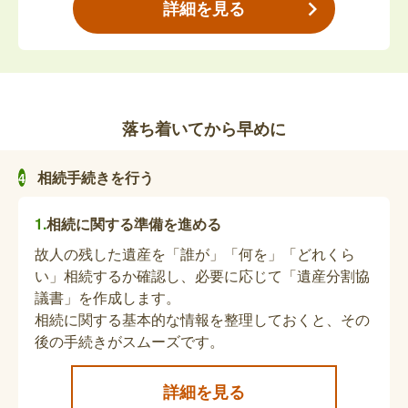
詳細を見る
故人の障害福祉サービス受給者証の返納・取
下書の提出
亡くなった方が障害福祉サービスを利用していた場
落ち着いてから早めに
合、亡くなった日をもって受給資格が喪失します。
障害福祉サービス受給者証を返納してください。
相続手続きを行う
心身障害者扶養共済制度の死亡届の提出
相続に関する準備を進める
故人の残した遺産を「誰が」「何を」「どれくら
年金受給者（障害のある方）が亡くなった場合、死
い」相続するか確認し、必要に応じて「遺産分割協
亡届の提出が必要です。
議書」を作成します。
相続に関する基本的な情報を整理しておくと、その
後の手続きがスムーズです。
障害者等福祉交通費助成券の返納
亡くなった方が障害者等福祉交通費助成券を利用し
詳細を見る
ていた場合、亡くなった日をもって受給資格が喪失