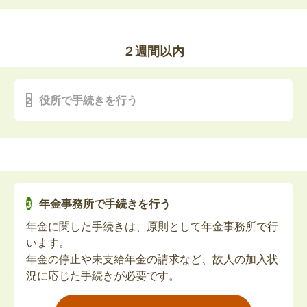
手続き
が多く、ご家族が役所に出向くことは少なくなって
います。
亡くなった方が心身障害者医療費助成を受けていた
ただし、死亡届が提出されていないと火葬許可証が
場合、死亡日をもって受給資格が喪失します。未支
２週間以内
発行されず、手続きも滞ってしまうため、葬儀社に
払い分の医療費があれば請求の手続きが必要です。
任せる場合も、提出状況を必ず確認しましょう。
葬儀の期間中に行う手続きは、基本的にこの「死亡
役所で手続きを行う
自立支援医療受給者証（更生医療・精神通
届」のみなため、死亡届が提出されていれば、その
他の手続きはおおむね2週間以内の提出が目安とな
院・育成医療）の返納
っています。
亡くなった方が自立支援医療受給者証をお持ちだっ
葬儀が終わってから落ち着いたタイミングで、役所
た場合、死亡日をもって使用不可となります。自立
へ訪問して手続きを進めましょう。
支援医療受給者証（更生医療・精神通院・育成医
また、死亡診断書の原本は提出すると返却されない
年金事務所で手続きを行う
療）を返納してください。
ため、他の手続き用に「死亡診断書のコピー」を事
年金に関した手続きは、原則として年金事務所で行
前にとっておくことをおすすめします。
心身障害者扶養共済制度の死亡届と弔慰金請
います。
多くの手続きでは、死亡の事実を証明する書類とし
求書の提出
年金の停止や未支給年金の請求など、故人の加入状
てこのコピー（または戸籍謄本）が必要になりま
況に応じた手続きが必要です。
す。
障害のある方が亡くなった場合、弔慰金支給請求の
手続きが必要です。