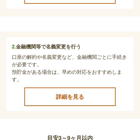
します。未使用分の助成券があれば返納してくださ
い。
補装具の申請取下書の提出
補装具の支給申請をしていた方が支給決定前に亡く
金融機関等で名義変更を行う
なった場合は、申請取下書を提出してください。
口座の解約や名義変更など、金融機関ごとに手続き
が必要です。
酸素濃縮器利用助成受給者異動届、調査票、
預貯金がある場合は、早めの対応をおすすめしま
事務手続きに係る届出書の提出
す。
亡くなった方が助成を受けていた場合は、受給者異
詳細を見る
動届、調査票、事務手続きに係る届出書を提出して
ください。助成の決定の通知を受けた月から助成金
の支給を受ける事由がなくなった日までの助成金を
請求することができます。
障害者日常生活用具の申請取下書の提出
目安3～9ヶ月以内
障害者日常生活用具の申請をしていた方が支給決定