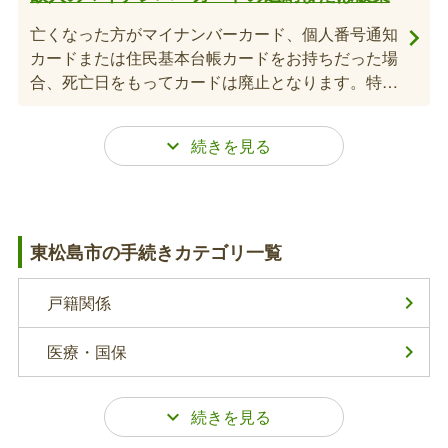
亡くなった方がマイナンバーカード、個人番号通知
カードまたは住民基本台帳カードをお持ちだった場
合、死亡日をもってカードは廃止となります。特段
返納の必要はありませんが、相続等の手続きに個人
番号が必要になることがありますので諸手続きが終
わるまで大切に保管をしてください。不要になった
場合や紛失が心配な場合は、破棄されるか市役所へ
故人の印鑑登録証（カード）の返納
返納してください。
亡くなった方が印鑑登録をしていた場合、その方の
東松島市の手続きカテゴリ一覧
印鑑登録は死亡日をもって失効します。同時に、印
鑑登録証（カード）は無効となりますので、返納し
てください。
戸籍関係
国民健康保険の資格確認書の返納、葬祭費の
医療・国保
申請
国民健康保険に加入している方が亡くなった場合、
不正使用等を防ぐために資格確認書を回収していま