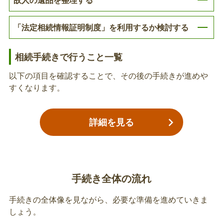
家族介護用品助成券の返納
介護用品支給助成券（オムツ券）を交付されていた
「法定相続情報証明制度」を利用するか検討する
場合は返納してください。
相続手続きで行うこと一覧
故人の身体障害者手帳の返納
以下の項目を確認することで、その後の手続きが進めや
すくなります。
亡くなった方の身体障害者手帳は、死亡日をもって
喪失となりますので、返納してください。
詳細を見る
故人の療育手帳の返納
亡くなった方の療育手帳は、死亡日をもって喪失と
なりますので、返納してください。
手続き全体の流れ
手続きの全体像を見ながら、必要な準備を進めていきま
故人の精神障害者保健福祉手帳の返納
しょう。
亡くなった方の精神障害者保健福祉手帳は、死亡日