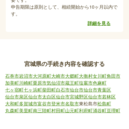
児童扶養手当の受給者死亡届の提出（受給者
申告期限は原則として、相続開始から10ヶ月以内で
が亡くなった場合）
す。
児童扶養手当の受給者が亡くなった場合、亡くなっ
詳細を見る
た日の属する月の手当までが支給されます。未払い
の手当てがある場合は、別途手続きが必要です。
特別児童扶養手当受給者死亡届の提出、特別
児童扶養手当証書の返納（受給者が亡くなっ
宮城県の手続き内容を確認する
た場合）
石巻市
岩沼市
大河原町
大崎市
大郷町
大衡村
女川町
角田市
受給者が亡くなった場合、亡くなった日の属する月
加美町
川崎町
栗原市
気仙沼市
蔵王町
塩竈市
色麻町
の手当までが支給されます。未払いの手当てがある
七ヶ宿町
七ヶ浜町
柴田町
白石市
仙台市
仙台市青葉区
場合は、別途手続きが必要です。
仙台市泉区
仙台市太白区
仙台市宮城野区
仙台市若林区
大和町
多賀城市
富谷市
登米市
名取市
東松島市
松島町
丸森町
美里町
南三陸町
村田町
山元町
利府町
涌谷町
亘理町
児童手当の資格喪失手続き（児童が亡くなっ
た場合）