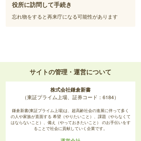
特別児童扶養手当受給者死亡届の提出、特別
役所に訪問して手続き
児童扶養手当証書の返納（児童が亡くなった
忘れ物をすると再来庁になる可能性があります
場合）
特別児童扶養手当の対象児童が亡くなった場合、手
続きが必要になります。
子ども医療費助成受給者証の返納届提出（受
給対象児童が亡くなった場合）
サイトの管理・運営について
子ども医療費助成受給者証を交付されていた児童が
株式会社鎌倉新書
亡くなった場合、その児童の受給者証は死亡日をも
（東証プライム上場、証券コード：6184）
って失効しますので、返納してください。
鎌倉新書(東証プライム上場)は、超高齢社会の進展に伴って多く
の人や家族が直面する
希望（やりたいこと）、課題（やらなくて
子ども医療費助成受給者証の返納届提出（受
はならないこと）、備え（やっておきたいこと）
のお手伝いをす
給者が亡くなった場合）
ることで社会に貢献していく企業です。
運営会社