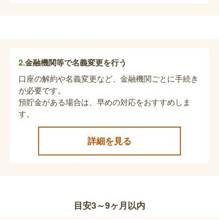
ひとり親家庭等医療の認定申請
ひとり親家庭等医療の対象となる場合があります。
担当課へお問合せください。
金融機関等で名義変更を行う
認可保育所等の認定変更申請
口座の解約や名義変更など、金融機関ごとに手続き
認可保育所等に登録している世帯構成や住所、氏名
が必要です。
に変更があった場合、変更の届出が必要になりま
預貯金がある場合は、早めの対応をおすすめしま
す。詳細はお問い合わせください。
す。
詳細を見る
児童手当の受給事由消滅申請・新規認定請求
の手続き
【保護者が亡くなられた場合】児童手当の受給者が
死亡した場合、今後児童を養育する方が新たな受給
者として申請することができます。ただし、新しい
目安3～9ヶ月以内
受給者が公務員の場合は、職場での申請となりま