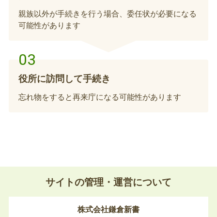
年金の受給権者死亡届
親族以外が手続きを行う場合、委任状が必要になる
可能性があります
年金を受給している方が亡くなられた場合、年金の
受給権者死亡届を提出する必要があります。厚生年
金を受給していた方は年金事務所、共済年金を受給
していた方は各共済組合へお問い合わせください。
役所に訪問して手続き
未支給年金の請求
忘れ物をすると再来庁になる可能性があります
年金を受給している方が亡くなられた場合、未支給
年金として、その方と生計を同じくしていたご遺族
の方が受け取れるように請求することができます。
厚生年金を受給していた方は年金事務所、共済年金
を受給していた方は各共済組合へお問い合わせくだ
農業者年金死亡関係届出
さい。※亡くなられた方と請求者との続柄等で提出
書類が異なります。※請求者ご本人が手続きに行け
サイトの管理・運営について
受給権者が亡くなられたとき、ご遺族の方は10日
ない場合は、委任状が必要となります。
以内に住所地のJAを経由して農業者年金基金へ
「農業者年金死亡関係届出書」を提出してくださ
株式会社鎌倉新書