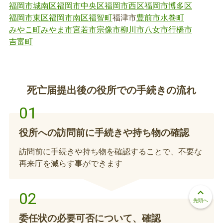
福岡市城南区
福岡市中央区
福岡市西区
福岡市博多区
合、退所の手続きが必要です。詳細はお問い合わせ
福岡市東区
福岡市南区
福智町
福津市
豊前市
水巻町
ください。
みやこ町
みやま市
宮若市
宗像市
柳川市
八女市
行橋市
吉富町
児童手当の額改定認定請求または受給事由消
滅申請手続き
【児童が亡くなられた場合】亡くなられた方が児童
死亡届提出後の役所での手続きの流れ
手当の対象児童の場合、額改定認定請求または受給
事由消滅申請手続きが必要です。
役所への訪問前に手続きや持ち物の確認
児童扶養手当の額改定認定請求または資格喪
訪問前に手続きや持ち物を確認することで、不要な
失届
再来庁を減らす事ができます
【児童が亡くなられた場合】亡くなられた方が児童
扶養手当の対象児童の場合、額改定認定請求または
keyboard_arrow_up
先頭へ
資格喪失届の手続きが必要です。
委任状の必要可否について、確認