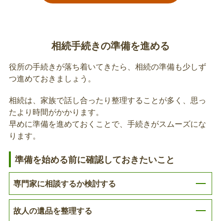
亡くなられた方が世帯主で同じ世帯に国民健康保険
に加入している方がいる場合は届出が必要です。
相続手続きの準備を進める
故人の国民健康保険被保険者証または資格確
認書の返納
役所の手続きが落ち着いてきたら、相続の準備も少しず
つ進めておきましょう。
亡くなられた方が国民健康保険に加入していた場
合、返納が必要です。
相続は、家族で話し合ったり整理することが多く、思っ
たより時間がかかります。
早めに準備を進めておくことで、手続きがスムーズにな
国民健康保険の相続人代表者指定届
ります。
国民健康保険の納税義務者（世帯主）が亡くなられ
た場合、相続人代表者の届出が必要です。
準備を始める前に確認しておきたいこと
専門家に相談するか検討する
後期高齢者医療保険の相続人代表者指定届
故人の遺品を整理する
後期高齢者医療保険の被保険者が亡くなられた場