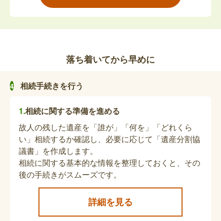
い手当請求
障害児福祉手当を受給されていた方の死亡に伴い、
受給資格者死亡届を出していただく手続きです。未
払いの手当がある場合は、本人と生計を同じくする
配偶者または扶養義務者が受け取ることができま
落ち着いてから早めに
す。
故人の重度障がい者医療証の資格喪失届
相続手続きを行う
重度障がい者医療証を持っていた人が亡くなられた
相続に関する準備を進める
場合、資格喪失届出と医療証の返納が必要です。
故人の残した遺産を「誰が」「何を」「どれくら
い」相続するか確認し、必要に応じて「遺産分割協
故人の障がい福祉サービス利用券等の返納
議書」を作成します。
相続に関する基本的な情報を整理しておくと、その
亡くなられた方が障がい福祉サービス等を利用され
後の手続きがスムーズです。
ていた場合、死亡日をもって障がい福祉サービス利
用券等の返納となります。
詳細を見る