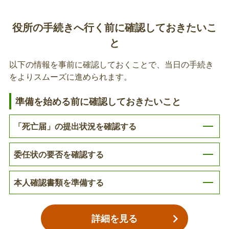
国民健康保険葬祭費の支給申請
障がい福祉
役所の手続きへ行く前に確認しておきたいこ
加入者が亡くなられた場合に葬祭費の支給が受けら
れる制度です。
と
子育て
以下の情報を事前に確認しておくことで、当日の手続き
年金
故人の後期高齢者医療資格確認書等の返納
をよりスムーズに進められます。
亡くなられた方が後期高齢者医療保険に加入してい
税金
準備を始める前に確認しておきたいこと
た場合、返納が必要です。
動産
「死亡届」の提出状況を確認する
後期高齢者医療葬祭費の支給申請
不動産
委任状の要否を確認する
加入者が亡くなられた場合に葬祭費の支給が受けら
その他
れる制度です。
本人確認書類を準備する
国民健康保険の世帯主変更
詳細を見る