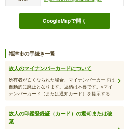
GoogleMapで開く
福津市の手続き一覧
故人のマイナンバーカードについて
所有者が亡くなられた場合、マイナンバーカードは
自動的に廃止となります。返納は不要です。※マイ
ナンバーカード（または通知カード）を提示するこ
とにより、手続きに必要な書類の添付を省略できる
場合等がありますので、当分の間、保管してくださ
故人の印鑑登録証（カード）の返却または破
い。
棄