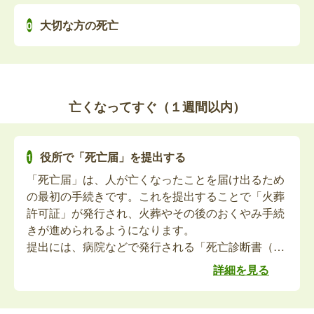
介護保険の相続人代表者指定届
大切な方の死亡
介護保険の納税義務者が亡くなられた場合、相続人
代表者の届出が必要です。
亡くなってすぐ（１週間以内）
介護保険の高額介護サービス等未支給分請求
亡くなられた方が介護保険の高額介護サービス等を
利用されていた場合、未支給分の請求ができます。
役所で「死亡届」を提出する
「死亡届」は、人が亡くなったことを届け出るため
の最初の手続きです。これを提出することで「火葬
故人の身体障害者手帳の返納
許可証」が発行され、火葬やその後のおくやみ手続
きが進められるようになります。
亡くなられた方が身体障害者手帳をお持ちの場合、
提出には、病院などで発行される「死亡診断書（死
手帳の返還が必要です。
体検案書）」をもって、故人の死亡を知った日を含
詳細を見る
めて7日以内に提出する必要があります。
故人の療育手帳の返納
最近では、死亡届を葬儀社が代理で提出するケース
が多く、ご家族が役所に出向くことは少なくなって