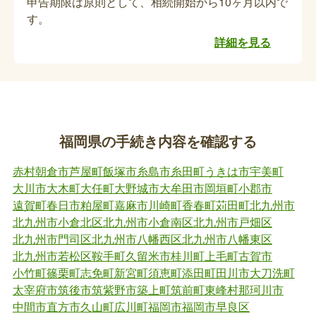
申告期限は原則として、相続開始から10ヶ月以内で
られた場合、資格喪失の手続きと返納が必要です。
す。
詳細を見る
特別児童扶養手当の資格喪失届・額改定届
（減額）の手続き
【児童が亡くなられた場合】亡くなられた方が特別
児童扶養手当を受給していた児童の場合、死亡月を
福岡県の手続き内容を確認する
もって受給資格が喪失となります。他に特別児童扶
養手当の対象児童がいる場合は金額改定の手続とな
赤村
朝倉市
芦屋町
飯塚市
糸島市
糸田町
うきは市
宇美町
ります。
故人の子ども医療証の資格喪失届
大川市
大木町
大任町
大野城市
大牟田市
岡垣町
小郡市
遠賀町
春日市
粕屋町
嘉麻市
川崎町
香春町
苅田町
北九州市
子ども医療証を持っていた人が亡くなられた場合、
北九州市小倉北区
北九州市小倉南区
北九州市戸畑区
資格喪失の手続きと返納をしてください。
北九州市門司区
北九州市八幡西区
北九州市八幡東区
北九州市若松区
鞍手町
久留米市
桂川町
上毛町
古賀市
小竹町
篠栗町
志免町
新宮町
須恵町
添田町
田川市
大刀洗町
認可保育所等の退所手続き
太宰府市
筑後市
筑紫野市
築上町
筑前町
東峰村
那珂川市
中間市
直方市
久山町
広川町
福岡市
福岡市早良区
亡くなられた方が認可保育所等の在園児だった場