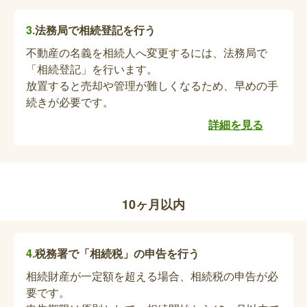
す。
児童扶養手当の資格喪失届・未支払分手当の
法務局で相続登記を行う
請求
不動産の名義を相続人へ変更するには、法務局で
【保護者が亡くなられた場合】児童扶養手当の受給
「相続登記」を行います。
者が死亡した場合、今後児童を養育する方が新たな
放置すると売却や管理が難しくなるため、早めの手
受給者として申請することが出来ます。所得制限が
続きが必要です。
あり、年金等の受給がある場合は、手当の支給が一
詳細を見る
部または全部停止となる可能性があります。また申
特別児童扶養手当の資格喪失届・新規認定請
請する方が児童の父母ではない場合は、申請時に養
求手続き
育申立書が必要となりますので、事前にお問い合わ
せください。
【保護者が亡くなられた場合】特別児童扶養手当の
10ヶ月以内
受給者が死亡した場合、死亡月をもって受給資格が
喪失となります。受給資格が継続するようであれ
ば、新規認定請求手続きが必要となります。
税務署で「相続税」の申告を行う
ひとり親家庭等医療証の資格喪失届
相続財産が一定額を超える場合、相続税の申告が必
要です。
ひとり親家庭等医療の資格を持っていた人が亡くな