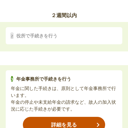
亡くなられた方が療育手帳をお持ちの場合、手帳の
います。
返還が必要です。
ただし、死亡届が提出されていないと火葬許可証が
２週間以内
発行されず、手続きも滞ってしまうため、葬儀社に
任せる場合も、提出状況を必ず確認しましょう。
故人の精神障害者保健福祉手帳の返納
葬儀の期間中に行う手続きは、基本的にこの「死亡
役所で手続きを行う
届」のみなため、死亡届が提出されていれば、その
亡くなられた方が精神障害者保健福祉手帳をお持ち
他の手続きはおおむね2週間以内の提出が目安とな
の場合、手帳の返還が必要です。
っています。
葬儀が終わってから落ち着いたタイミングで、役所
へ訪問して手続きを進めましょう。
特別障害者手当の受給資格者死亡届・未支払
また、死亡診断書の原本は提出すると返却されない
い手当請求
年金事務所で手続きを行う
ため、他の手続き用に「死亡診断書のコピー」を事
特別障害者手当を受給されていた方の死亡に伴い、
年金に関した手続きは、原則として年金事務所で行
前にとっておくことをおすすめします。
受給資格者死亡届を出していただく手続きです。未
います。
多くの手続きでは、死亡の事実を証明する書類とし
払いの手当がある場合は、本人と生計を同じくする
年金の停止や未支給年金の請求など、故人の加入状
てこのコピー（または戸籍謄本）が必要になりま
配偶者または扶養義務者が受け取ることができま
況に応じた手続きが必要です。
す。
す。
障害児福祉手当の受給資格者死亡届・未支払
詳細を見る