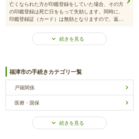
亡くなられた方が印鑑登録をしていた場合、その方
の印鑑登録は死亡日をもって失効します。同時に、
印鑑登録証（カード）は無効となりますので、返却
または破棄してください。
世帯主変更届
世帯主は住民票に記載された順番に応じて自動的に
福津市の手続きカテゴリ一覧
変更されますが、変更する場合は届出が必要です。
戸籍関係
死亡届の提出
医療・国保
死亡の事実を知った日から7日以内（国外で死亡し
たときは3か月以内）に死亡届の提出が必要です。
死亡者の本籍地または届出人の所在地または死亡し
た場所の市区役所・町村役場で提出をして下さい。
介護保険