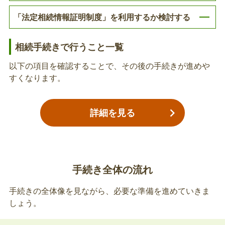
合、相続人代表者の届出が必要です。
「法定相続情報証明制度」を利用するか検討する
故人の介護保険被保険者証の返納
相続手続きで行うこと一覧
亡くなられた方が介護保険被保険者証を持っていた
以下の項目を確認することで、その後の手続きが進めや
場合、返納が必要がです。
すくなります。
故人の介護保険負担割合証の返納
詳細を見る
亡くなられた方が介護保険負担割合証を持っていた
場合、返納が必要がです。
手続き全体の流れ
故人の介護保険負担限度額認定証の返納
手続きの全体像を見ながら、必要な準備を進めていきま
亡くなられた方が負担限度額認定証を持っていた場
しょう。
合、返納が必要がです。