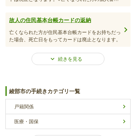
は、マイナンバーカードを破棄した後は、確認して
いただくことができなくなります。すべてのお手続
故人の住民基本台帳カードの返納
きが完了してから破棄をされるか、番号を控えてお
くことをお勧めします。
亡くなられた方が住民基本台帳カードをお持ちだっ
た場合、死亡日をもってカードは廃止となります。
故人の印鑑登録証（カード）の返却または破
棄
綾部市の手続きカテゴリ一覧
亡くなられた方が印鑑登録をしていた場合、その方
の印鑑登録は死亡日をもって失効します。同時に、
戸籍関係
印鑑登録証（カード）は無効となりますので、返却
または破棄してください。
医療・国保
死亡届の提出