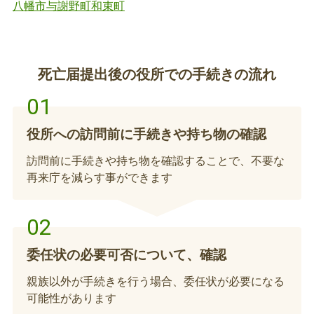
八幡市
与謝野町
和束町
子育て支援医療を受給していた児童が亡くなられた
場合、その児童の受給券者証は死亡日をもって失効
となりますので、返納してください。
死亡届提出後の役所での手続きの流れ
福祉医療費受給者証（ひとり親家庭等）の返
納、喪失の手続き
役所への訪問前に手続きや持ち物の確認
福祉医療（ひとり親家庭等）を受給していた方が亡
訪問前に手続きや持ち物を確認することで、不要な
くなられた場合、その受給券者証は死亡日をもって
再来庁を減らす事ができます
失効となりますので、返納してください。
児童手当の受給事由消滅届または額改定届
委任状の必要可否について、確認
亡くなられた方が児童手当の対象児童の場合、手続
親族以外が手続きを行う場合、委任状が必要になる
きが必要になります。
可能性があります