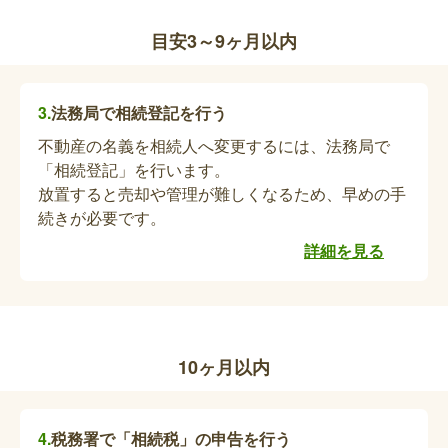
配偶者が死亡したことにより、ひとり親家庭等にな
目安3～9ヶ月以内
り、かつ養育している子どもが満18歳の年度末ま
で（障がい児は20歳未満）の場合、ひとり親家庭
等医療費助成を申請することができ、所得が一定の
法務局で相続登記を行う
額未満の方について、診療の自己負担分を助成しま
不動産の名義を相続人へ変更するには、法務局で
児童手当の受給者変更の手続き（死亡関連手
す。
「相続登記」を行います。
続き）
放置すると売却や管理が難しくなるため、早めの手
続きが必要です。
児童手当の受給者が亡くなられた場合、未支払いの
児童手当および受給者の変更が必要となります。
詳細を見る
児童扶養手当の受給者死亡届（死亡関連手続
き）
10ヶ月以内
受給者が亡くなられた場合、死亡日の属する月の手
当までが支給されます。未払いの手当てがある場合
は、別途手続きが必要ですので、ご相談ください。
税務署で「相続税」の申告を行う