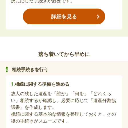
況に応じた手続きが必要です。
す。
った場合、死亡日をもって使用不可となります。自
立支援医療受給者証（更生医療・精神通院・育成医
詳細を見る
療）を返却してください。
心身障害者扶養共済制度の死亡・重度障害届
出書、弔慰金請求書の提出（死亡関連手続
き）
落ち着いてから早めに
【年金を受給予定していた方が亡くなられた場合】
1年以上加入した後、年金を受給予定していた方が
相続手続きを行う
亡くなられた場合、弔慰金請求の手続きが必要とな
ります。
相続に関する準備を進める
福祉医療費受給者証（障害）または重度心身
故人の残した遺産を「誰が」「何を」「どれくら
障害老人健康管理事業対象者証の返却手続き
い」相続するか確認し、必要に応じて「遺産分割協
等（死亡関連手続き）
議書」を作成します。
相続に関する基本的な情報を整理しておくと、その
亡くなられた方が福祉医療（障害）または重度心身
後の手続きがスムーズです。
障害老人健康管理事業を受給していた場合、死亡日