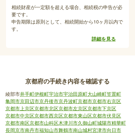
相続財産が一定額を超える場合、相続税の申告が必
要です。
特別児童扶養手当受給者死亡届の提出（死亡
申告期限は原則として、相続開始から10ヶ月以内で
関連手続き）
す。
【保護者が亡くなられた場合】亡くなられた方が特
詳細を見る
別児童扶養手当を受給していた保護者の方の場合、
死亡月をもって受給資格が喪失となります。未払い
分の手当があれば請求の手続きが必要です。未払特
別児童扶養手当請求書を提出してください。受給資
特別児童扶養手当受給者死亡届（または額改
格が継続するようであれば受給者変更の手続きとな
定届）の提出（死亡関連手続き）
ります。
京都府の手続き内容を確認する
【児童が亡くなられた場合】亡くなられた方が特別
綾部市
井手町
伊根町
宇治市
宇治田原町
大山崎町
笠置町
児童扶養手当を受給していた児童の方の場合、死亡
亀岡市
京田辺市
京丹後市
京丹波町
京都市
京都市右京区
月をもって受給資格が喪失となります。未払い分の
京都市上京区
京都市北区
京都市左京区
京都市下京区
手当があれば請求の手続きが必要です。未払特別児
京都市中京区
京都市西京区
京都市東山区
京都市伏見区
童扶養手当請求書を提出してください。他に特別児
京都市南区
京都市山科区
木津川市
久御山町
城陽市
精華町
子育て支援医療費受給者証の返納、喪失の手
童扶養手当の対象児童がいる場合は、額改定の手続
長岡京市
南丹市
福知山市
舞鶴市
南山城村
宮津市
向日市
続き（死亡関連手続き）
きとなります。