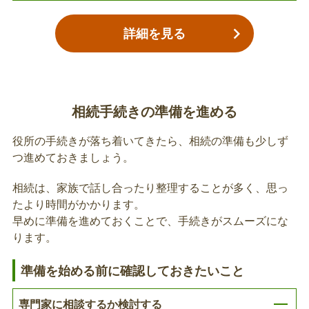
喪失する届出が必要です。世帯主が亡くなられた場
合は、世帯員の資格確認書等の差し替えが必要で
詳細を見る
す。
後期高齢者医療保険の資格喪失届の提出
被保険者が亡くなられた場合は、死亡による資格を
相続手続きの準備を進める
喪失する届出が必要です。
役所の手続きが落ち着いてきたら、相続の準備も少しず
つ進めておきましょう。
後期高齢者医療葬祭費の申請
相続は、家族で話し合ったり整理することが多く、思っ
被保険者が亡くなられた場合は、葬祭を行った方に
たより時間がかかります。
葬祭費（50,000円）が支給されます。
早めに準備を進めておくことで、手続きがスムーズにな
ります。
故人の介護保険被保険者証等の返却
準備を始める前に確認しておきたいこと
介護保険被保険者証等は、亡くなられた月に介護サ
ービスを利用されていた場合、事業所、施設で被保
専門家に相談するか検討する