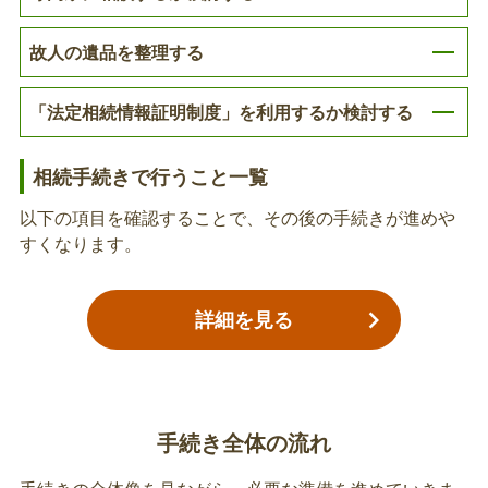
険者証等の確認を受けてから返却してください。
故人の遺品を整理する
高額介護サービス費等の申請、振込口座の変
「法定相続情報証明制度」を利用するか検討する
更
被保険者が高額介護サービス費等の支給決定前や振
相続手続きで行うこと一覧
込前に亡くなり、支給ができない場合に手続きが必
要です。
以下の項目を確認することで、その後の手続きが進めや
すくなります。
介護保険の送付先登録用紙の提出
詳細を見る
後日、市より亡くなられた方あてに市から保険料変
更決定通知等を送付します。独り暮らしをされてい
た方、施設に入居されていた方など、送付した郵便
物が返戻になるおそれのある方は送付先登録用紙を
ご提出ください。なお、既に送付先登録をされてい
手続き全体の流れ
故人の身体障害者手帳の返還、返還届の提出
て、亡くなられた後も送付先に変更がない方は、改