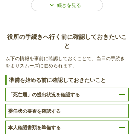
死亡の事実を知った日から7日以内（国外で死亡し
たときは3か月以内）に死亡届の提出が必要です。
介護保険
死亡者の本籍地または届出人の所在地または死亡し
た場所の市区役所・町村役場で提出をして下さい。
障がい福祉
役所の手続きへ行く前に確認しておきたいこ
在留カード、特別永住者証明書の返却
と
子育て
亡くなられた方が外国人住民であった場合、在留カ
以下の情報を事前に確認しておくことで、当日の手続き
ード等を入管に返却する必要があります。
年金
をよりスムーズに進められます。
税金
国民健康保険葬祭費の申請
準備を始める前に確認しておきたいこと
被保険者が亡くなられた場合は、葬祭を行った方に
動産
「死亡届」の提出状況を確認する
葬祭費（50,000円）が支給されます。
不動産
委任状の要否を確認する
国民健康保険の異動届（喪失）の提出
その他
本人確認書類を準備する
被保険者が亡くなられた場合は、死亡による資格を