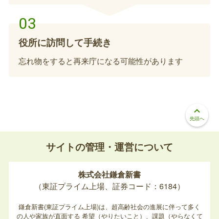
児童扶養手当の資格喪失届または額改定届
亡くなられた方が児童扶養手当の対象児童の場合、
役所に訪問して手続き
手続きが必要になります。
忘れ物をすると再来庁になる可能性があります
養育医療券の返納、返納届提出
養育医療を受給していた乳児が亡くなられた場合、
その乳児の医療券は死亡日をもって失効となります
keyboard_arrow_up
ので、返納してください。
先頭へ
サイトの管理・運営について
妊婦支援給付金の手続き
妊娠届出後に死産された場合、胎児の人数を届け出
株式会社鎌倉新書
ていただくことで胎児の人数×5万円の給付金を受
（東証プライム上場、証券コード：6184）
け取れます。
鎌倉新書(東証プライム上場)は、超高齢社会の進展に伴って多く
の人や家族が直面する
希望（やりたいこと）、課題（やらなくて