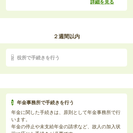
特別障害者手当資格喪失届の提出（死亡関連
詳細を見る
めて7日以内に提出する必要があります。
手続き）
最近では、死亡届を葬儀社が代理で提出するケース
亡くなられた方が特別障害者手当を受給していた場
が多く、ご家族が役所に出向くことは少なくなって
合、死亡月をもって受給資格が喪失となります。未
います。
払い分の手当があれば請求の手続きが必要です。未
ただし、死亡届が提出されていないと火葬許可証が
２週間以内
支払手当請求書を提出してください。
発行されず、手続きも滞ってしまうため、葬儀社に
任せる場合も、提出状況を必ず確認しましょう。
障害児福祉手当資格喪失届の提出（死亡関連
葬儀の期間中に行う手続きは、基本的にこの「死亡
役所で手続きを行う
手続き）
届」のみなため、死亡届が提出されていれば、その
他の手続きはおおむね2週間以内の提出が目安とな
亡くなられた方が障害児福祉手当を受給していた場
っています。
合、死亡月をもって受給資格が喪失となります。未
葬儀が終わってから落ち着いたタイミングで、役所
払い分の手当があれば請求の手続きが必要です。未
へ訪問して手続きを進めましょう。
支払手当請求書を提出してください。
また、死亡診断書の原本は提出すると返却されない
年金事務所で手続きを行う
ため、他の手続き用に「死亡診断書のコピー」を事
故人の自立支援医療受給者証（更生医療・精
年金に関した手続きは、原則として年金事務所で行
前にとっておくことをおすすめします。
神通院・育成医療）の返還
います。
多くの手続きでは、死亡の事実を証明する書類とし
年金の停止や未支給年金の請求など、故人の加入状
てこのコピー（または戸籍謄本）が必要になりま
亡くなられた方が自立支援医療受給者証をお持ちだ