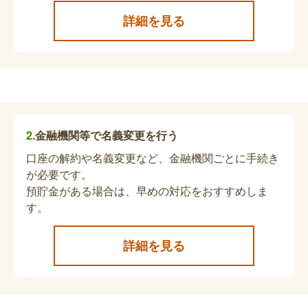
をもって受給資格が喪失となります。未請求分の医
詳細を見る
療費領収書があれば請求の手続きが必要です。
心身障害者扶養共済制度の死亡・重度障害届
出書の提出（死亡関連手続き）
【年金を受給していた方が亡くなられた場合】死
亡・重度障害届出書の提出のみ手続きしてくださ
い。
金融機関等で名義変更を行う
口座の解約や名義変更など、金融機関ごとに手続き
が必要です。
児童扶養手当の受給申請（死亡関連手続き）
預貯金がある場合は、早めの対応をおすすめしま
す。
配偶者が死亡したことにより、ひとり親家庭等にな
り、かつ養育している児童が満18歳までの年度末
（障がい児は20歳未満）の場合、児童扶養手当を
詳細を見る
申請することができます。所得制限があり、遺族年
金等の受給がある場合は、手当の支給が一部または
ひとり親家庭等医療費助成の申請（死亡関連
全部停止となる可能性があります。
手続き）