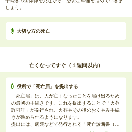
手続きの全体像を見ながら、必要な準備を進めていきま
めて提出する必要はありません。
亡くなられた方が身体障害者手帳をお持ちだった場
しょう。
合、死亡日をもって喪失となります。返還してくだ
さい。
大切な方の死亡
故人の療育手帳の返還、返還届の提出
亡くなられた方が療育手帳をお持ちだった場合、死
亡日をもって喪失となります。返還してください。
亡くなってすぐ（１週間以内）
故人の精神障害者保健福祉手帳の返還、返還
届の提出
役所で「死亡届」を提出する
「死亡届」は、人が亡くなったことを届け出るため
亡くなられた方が精神障害者保健福祉手帳をお持ち
の最初の手続きです。これを提出することで「火葬
だった場合、死亡日をもって喪失となります。返還
許可証」が発行され、火葬やその後のおくやみ手続
してください。
きが進められるようになります。
提出には、病院などで発行される「死亡診断書（死
体検案書）」をもって、故人の死亡を知った日を含