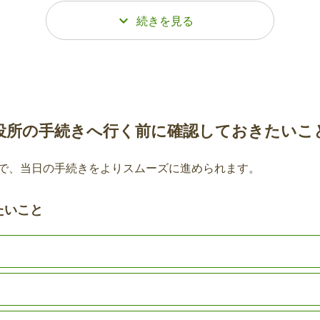
後期高齢者医療制度葬祭
度に加入していた場合、
加入者が亡くなられた場合
です。
役所の手続きへ行く前に確認しておきたいこ
国民健康保険の相続人代
に国民健康保険に加入し
※亡くなられた方が世帯員の
で、当日の手続きをよりスムーズに進められます。
す。※別世帯の方が手続き
て相続放棄の手続きをされ
が必要です。
書」または「相続放棄申述
たいこと
さい。
表者指定届
後期高齢者医療制度の高
された方は、「相続放棄
申請いただいても該当がな
申述受理証明書」の写し
す。