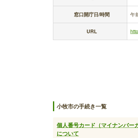
窓口開庁日/時間
午
URL
htt
小牧市の手続き一覧
個人番号カード（マイナンバー
について