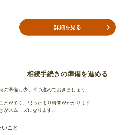
更届
国民健康保険の口座登録
亡くなられた方が国民健康
詳細を見る
場合、手続きが必要です。
の喪失手続き
介護保険被保険者証の返
療費受給者証を持ってい
亡くなられた方の介護保険
相続手続きの準備を進める
口または郵送で返却してい
続の準備も少しずつ進めておきましょう。
格喪失届
介護保険負担限度額認定
ことが多く、思ったより時間がかかります。
た場合は返却または破棄
亡くなられた方の負担限度
きがスムーズになります。
で返却していただく必要が
たいこと
身体障害者手帳の返還届