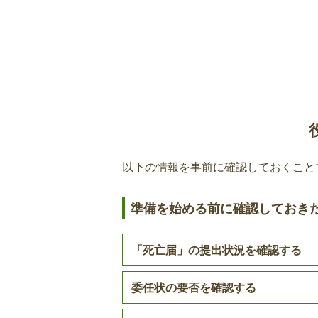
後期高齢者医療制度の資格喪失
介護保険
亡くなられた方が後期高齢者医療制
資格喪失手続きが必要です。
障がい福祉
子育て
国民健康保険の記載事項変更届
亡くなられた方が世帯主で同じ世帯
年金
以下の情報を事前に確認しておくこと
ている方がいる場合は届出が必要で
を行う場合、新しい世帯主の委任状
税金
準備を始める前に確認しておき
動産
後期高齢者医療制度の相続人代
「死亡届」の提出状況を確認する
不動産
家庭裁判所にて相続放棄の手続きを
申述受理通知書」または「相続放棄
委任状の要否を確認する
その他
をご提出ください。