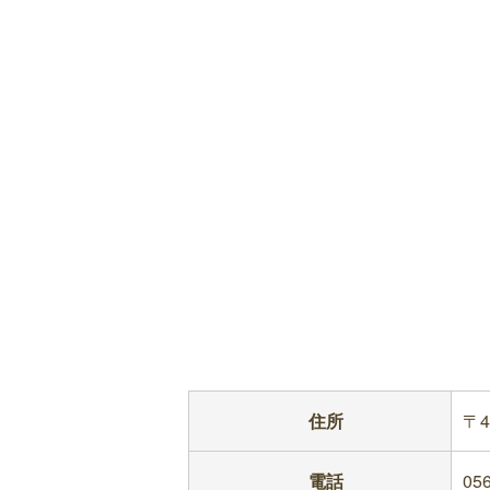
住所
〒4
電話
056