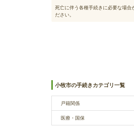
死亡に伴う各種手続きに必要な場合
ださい。
印鑑登録証の返納または破棄
亡くなられた方が印鑑登録をしてい
録は死亡日をもって失効します。※
すので、ご自宅で破棄していただい
小牧市の手続きカテゴリ一覧
国民健康保険葬祭費の支給申請
戸籍関係
加入者が亡くなられた場合に葬祭費
医療・国保
です。※喪主以外の口座へ振込希望
類及び署名が必要です。