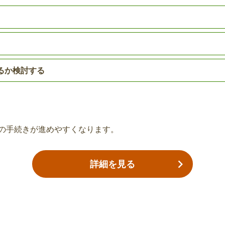
だった場合、届出が必要
亡くなられた方の身体障害
要です。
精神障害者保健福祉手帳
るか検討する
、手帳の返還が必要で
亡くなられた方の精神障害
返還が必要です。
の手続きが進めやすくなります。
給手当請求書
障害児福祉手当の死亡届
受給されていた場合、手
亡くなられた方が障害児福
詳細を見る
続きが必要です。
通院・育成医療）の受
心身障害者扶養共済制度
障害届・年金支払希望口