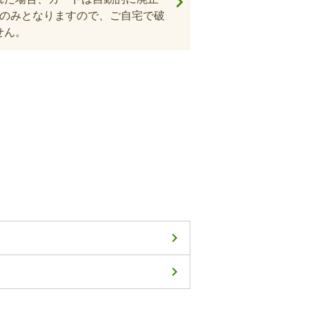
納のみとなりますので、ご自宅で破
せん。
に、15歳以上の方が2人以上いた
届・資格確認書の返還
保険に加入していた場合、届出が
口で返却していただく必要があり