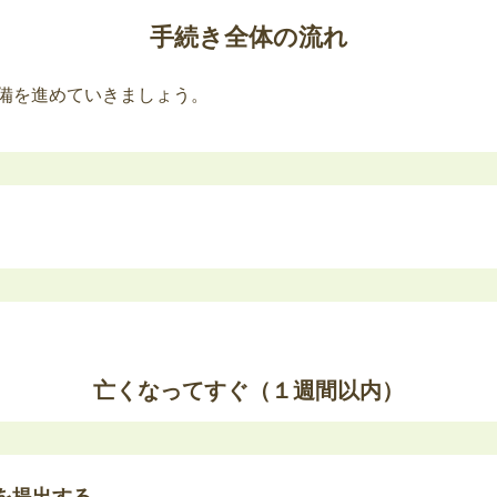
者証をお持ちだった場
亡くなられた方が心身障害
手続き全体の流れ
護者の場合、年金給付請求
望口座振替依頼書の手続き
備を進めていきましょう。
者に加入時から氏名の変更
要です。
還届
経過的福祉手当の死亡届
を受給していた場合、死
亡くなられた方が経過的福
者証の返還をしてくださ
続きが必要です。
失手続き
精神障害者医療費受給者
受給者証を持っていた場
亡くなられた方が精神障害
亡くなってすぐ（１週間以内）
合、喪失の手続きが必要で
届
心身障害者扶助料の消滅
を提出する