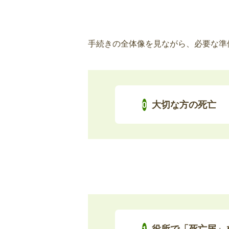
亡くなられた方が自立支援医療受給
合、手続きが必要です。
手続きの全体像を見ながら、必要な準
障害福祉サービス受給者証の返
亡くなられた方が障害福祉サービス
亡日をもって障害福祉サービス受給
大切な方の死亡
い。
心身障害者医療費受給者証の喪
亡くなられた方が心身障害者医療費
合、喪失の手続きが必要です。
在宅重度障害者手当の資格喪失
役所で「死亡届」