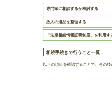
専門家に相談するか検討する
亡くなられた方が介護認定の申請中
です。
故人の遺品を整理する
療育手帳の返還届
「法定相続情報証明制度」を利用す
亡くなられた方の療育手帳について
す。
相続手続きで行うこと一覧
以下の項目を確認することで、その後
特別障害者手当の死亡届兼未支
亡くなられた方が特別障害者手当を
続きが必要です。
自立支援医療（更生医療・精神
給者証返還届