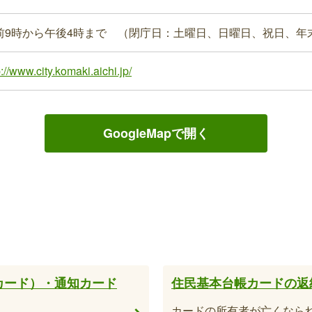
前9時から午後4時まで （閉庁日：土曜日、日曜日、祝日、年
p://www.city.komaki.aichi.jp/
GoogleMapで開く
カード）・通知カード
住民基本台帳カードの返
カードの所有者が亡くなら