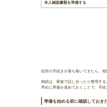
本人確認書類を準備する
後期高齢者医療制度の送付先変
後期高齢者福祉医療費受給者証
亡くなられた方が後期高齢者福祉医
た場合、喪失の手続きが必要です。
役所の手続きが落ち着いてきたら、相
介護保険負担割合証の返却・資
相続は、家族で話し合ったり整理する
介護保険負担割合証を交付されてい
早めに準備を進めておくことで、手続
してください。
準備を始める前に確認しておき
介護認定申請取り下げ書の届出