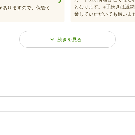
となります。※手続きは返
がありますので、保管く
棄していただいても構いま
世帯主変更届
た場合、その方の印鑑登
亡くなられた方と同一の世帯
手続きは返納のみとなりま
場合のみ必要となります。
ても構いません。
国民健康保険の資格喪失
の支給が受けられる制度
亡くなられた方が国民健康
の場合、喪主の本人確認書
必要です。資格確認書は窓
ます。