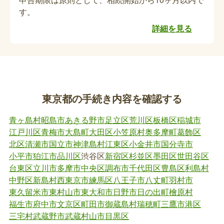
心身障害者（児）自動車燃料費助成受給資格
す。
者異動届の提出
詳細を見る
亡くなられた方が自動車燃料費助成を受給していた
場合、死亡日をもって受給資格が喪失となります。
未請求分の燃料費領収書があれば心身障害者（児）
自動車燃料費助成金請求書の提出が必要です。区役
所へお問い合わせください。
東京都の手続き内容を確認する
心身障害者救急通報システムの異動届（廃止
届）の提出および通報システム機器の撤去
青ヶ島村
昭島市
あきる野市
足立区
荒川区
板橋区
稲城市
江戸川区
青梅市
大島町
大田区
小笠原村
奥多摩町
葛飾区
亡くなられた方が心身障害者救急通報システムを利
北区
清瀬市
国立市
神津島村
江東区
小金井市
国分寺市
用していた場合、利用停止の手続きおよびご自宅に
小平市
狛江市
品川区
渋谷区
新宿区
杉並区
墨田区
世田谷区
設置しているシステム機器の撤去作業が必要となり
台東区
立川市
多摩市
中央区
調布市
千代田区
豊島区
利島村
ます。【郵送可】
中野区
新島村
西東京市
練馬区
八王子市
八丈町
羽村市
東久留米市
東村山市
東大和市
日野市
日の出町
檜原村
心身障害者緊急介護人、重度脳性麻痺者介護
福生市
府中市
文京区
町田市
御蔵島村
瑞穂町
三鷹市
港区
人派遣制度の登録取消届の提出および介護給
三宅村
武蔵野市
武蔵村山市
目黒区
付券の返却