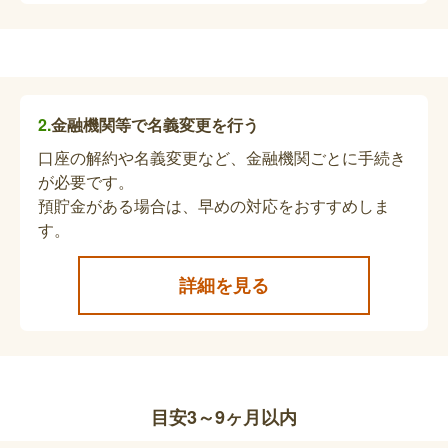
被爆者健康手帳等の返却、葬祭料の支給申請
被爆者健康手帳、健康診断受診者証または健康診断
受診票（2世）を交付されていた方が亡くなられた
場合は、手帳等の返却および死亡届の提出をしてく
金融機関等で名義変更を行う
ださい。被爆者健康手帳をお持ちの方が亡くなられ
た場合は、併せて葬祭料の支給申請ができます。※
口座の解約や名義変更など、金融機関ごとに手続き
心身障害者福祉手当異動届・未支払心身障害
東京都保健医療局ホームページ［被爆者援護 こん
が必要です。
者福祉手当請求書
なときどうしたらいい？］で検索すると確認できま
預貯金がある場合は、早めの対応をおすすめしま
す。
す。
亡くなられた方が心身障害者福祉手当を受給してい
た場合、死亡月をもって受給資格が喪失となりま
詳細を見る
す。未払い分がある場合、未支払心身障害者福祉手
当請求書の提出が必要です。対象者によって必要書
類が変わりますのでお問い合わせください。
心身障害者医療費助成制度（マル障）の受給
者証の返却
目安3～9ヶ月以内
亡くなられた方が心身障害者医療費助成を受給して