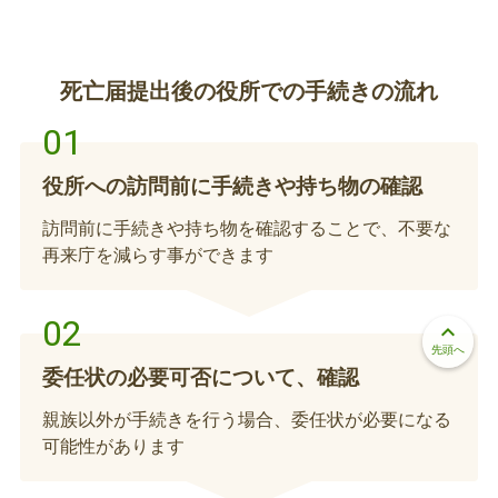
亡くなられた方が心身障害者緊急介護人または重度
脳性麻痺者介護人の派遣の制度を利用していた場
死亡届提出後の役所での手続きの流れ
合、廃止の手続きおよび介護給付券の返却が必要と
なります。また、登録している介護人が専属の場
合、その介護人の廃止手続きも必要です。【郵送
心身障害者（児）入浴介助、リフト付タクシ
可】
役所への訪問前に手続きや持ち物の確認
ー、介護タクシー利用料助成、心身障害者寝
具乾燥、配食サービスの異動届（廃止届）の
訪問前に手続きや持ち物を確認することで、不要な
再来庁を減らす事ができます
提出
亡くなられた方が、各種給付サービスをご利用して
いた場合、利用停止の手続きが必要になります。
keyboard_arrow_up
【郵送可】
先頭へ
委任状の必要可否について、確認
親族以外が手続きを行う場合、委任状が必要になる
児童手当の受給者変更の手続き
可能性があります
児童手当の受給者が亡くなられた場合、未支払いの