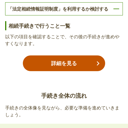
料の通知書、未納または還付に関するお手紙を送付
「法定相続情報証明制度」を利用するか検討する
する場合があります。独り暮らしをされていた方、
施設に入居されていた方など送付した郵便物が返戻
になるおそれのある方は送付先変更依頼書をご提出
相続手続きで行うこと一覧
介護保険の証書の返却
ください。なお、既に送付先変更依頼書を提出され
以下の項目を確認することで、その後の手続きが進めや
ていて、亡くなられた後も送付先に変更がない方
介護保険被保険者証を返却してください。介護保険
すくなります。
は、改めて同依頼書を提出する必要はございませ
負担割合証及び介護保険負担限度額認定証を交付さ
ん。
れていた場合は返却してください。なお、証書の返
詳細を見る
却については各出張所でも受け付けています。
相続人による資格喪失届の提出（介護保険）
後日、渋谷区より亡くなられた方の生前のご住所に
保険料額の変更に関するお手紙など、介護保険に関
手続き全体の流れ
する郵便物を送付する場合があります。独り暮らし
手続きの全体像を見ながら、必要な準備を進めていきま
をされていた方、施設に入居されていた方など、送
しょう。
付した郵便物が返戻になるおそれのある方は同届を
障害者手帳等の返還
ご提出ください。なお、既に送付先指定届を提出さ