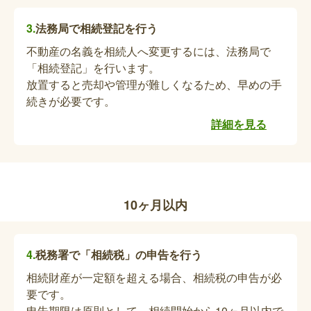
いた場合、死亡日をもって受給資格が喪失となりま
す。未請求分の医療費領収書があれば未支払心身障
法務局で相続登記を行う
害者医療助成費請求書の提出が必要です。区役所へ
不動産の名義を相続人へ変更するには、法務局で
お問い合わせください。
特定医療費（指定難病）受給者証あるいはマ
「相続登記」を行います。
放置すると売却や管理が難しくなるため、早めの手
ル都医療券の返却
続きが必要です。
亡くなられた方が難病等医療費助成（指定難病、都
詳細を見る
難病、人工透析、血友病）を受けていた場合、受給
者証あるいは医療券の返却が必要となります。病院
等で手続きが終わり次第、ご返却ください。【郵送
可】
未使用分の福祉タクシー券および福祉理美容
10ヶ月以内
券の返却
亡くなられた方が福祉タクシー券および福祉理美容
税務署で「相続税」の申告を行う
券を利用していた場合、死亡日をもって受給資格が
喪失となります。未使用分の券があれば返却となり
相続財産が一定額を超える場合、相続税の申告が必
ます。
要です。
申告期限は原則として、相続開始から10ヶ月以内で