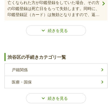
亡くなられた方が印鑑登録をしていた場合、その方
いただくか、番号を控えておくことをお勧めしま
の印鑑登録は死亡日をもって失効します。同時に、
す。
印鑑登録証（カード）は無効となりますので、返却
または破棄してください。なお、印鑑登録証（カー
ド）の返却については各出張所でも受け付けていま
す。
世帯主変更届
亡くなられた方と同一の世帯に、15歳以上の方が2
渋谷区の手続きカテゴリ一覧
人以上いる場合のみ、必要となります。
戸籍関係
国民健康保険葬祭費の支給申請
医療・国保
被保険者が亡くなられたときは、葬祭を行った方に
対して葬祭費（70,000円）が支給されます。※国民
健康保険に加入して3ヶ月以内に亡くなられた方
は、加入前の健康保険からこれに相当する給付があ
る場合は支給されません。※申請書に死亡原因、葬
介護保険