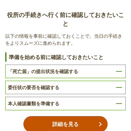
国民健康資格確認書の返却
儀を行った日など、記入する必要があります。
障がい福祉
役所の手続きへ行く前に確認しておきたいこ
被保険者が亡くなられた場合は、不正使用などを防
ぐために資格確認書を回収しています。※区役所本
と
子育て
庁舎または各出張所に返却が難しい場合は、はさみ
などで細かくしてから処分してください。※資格情
以下の情報を事前に確認しておくことで、当日の手続き
年金
報のお知らせは返却不要です。※令和6年12月2日か
をよりスムーズに進められます。
後期高齢者医療資格確認書等の返却
ら保険証の新規交付は終了し、マイナ保険証を基本
税金
とする仕組みへと移行しました。マイナ保険証を持
準備を始める前に確認しておきたいこと
亡くなられた方が、後期高齢者医療資格確認書、特
っていない人には「資格確認書」、マイナ保険証を
定疾病療養受療証等をお持ちの場合はご返却くださ
動産
持っている人には「資格情報のお知らせ」を交付し
「死亡届」の提出状況を確認する
い。※区役所本庁舎または各出張所に返却が難しい
ています。
場合は、はさみなどで細かくしてから処分してくだ
不動産
委任状の要否を確認する
さい。
後期高齢者医療葬祭費の支給申請
その他
本人確認書類を準備する
被保険者が亡くなられたときは、葬祭を行った方に
対して葬祭費（70,000円）が支給されます。※後期
高齢者医療制度に加入して3ヶ月以内に亡くなられ
詳細を見る
た方は、加入前の健康保険からこれに相当する給付