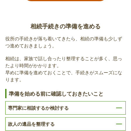
がある場合は支給されません。※申請書に死亡原
国民健康保険の世帯主変更
因、葬儀を行った日など、記入する必要がありま
す。
亡くなられた方が世帯主で、同世帯に国民健康保険
相続手続きの準備を進める
に加入している方がいる場合、死亡届の提出および
世帯主変更が行われると、自動的に国民健康保険の
役所の手続きが落ち着いてきたら、相続の準備も少しず
世帯主も変更されます。必要に応じて、新しい資格
つ進めておきましょう。
情報のお知らせまたは資格確認書を送付しますの
相続人による送付先変更依頼書の提出（国民
で、ご来庁は不要です。ご不明な点等あれば国民健
相続は、家族で話し合ったり整理することが多く、思っ
健康保険）
康保険課資格賦課係までお問い合わせください。
たより時間がかかります。
早めに準備を進めておくことで、手続きがスムーズにな
後日、区より亡くなられた方の生前のご住所に保険
ります。
料の未納または還付に関するお手紙を送付する場合
があります。独り暮らしをされていた方、施設に入
準備を始める前に確認しておきたいこと
居されていた方など送付した郵便物が返戻になるお
それのある方は送付先変更依頼書をご提出くださ
専門家に相談するか検討する
相続人による送付先変更依頼書の提出（後期
い。なお、既に送付先変更依頼書を提出されてい
高齢者医療保険）
て、亡くなられた後も送付先に変更がない方は、改
故人の遺品を整理する
めて同依頼書を提出する必要はありません。
後日、区より亡くなられた方の生前のご住所に保険