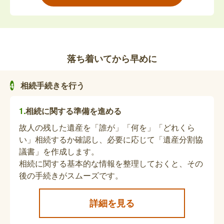
亡くなられた方が障害福祉サービスを受給していた
場合、死亡日をもって障害福祉サービス受給者証の
返却が必要となります。【郵送可】
落ち着いてから早めに
通所受給者証の返却または、保護者の変更
亡くなられた方が児童通所給付を受給していた場
相続手続きを行う
合、死亡日をもって通所受給者証の返却が必要とな
ります。また、保護者が亡くなられた場合は、保護
相続に関する準備を進める
者欄の変更が必要です。【郵送可】
故人の残した遺産を「誰が」「何を」「どれくら
い」相続するか確認し、必要に応じて「遺産分割協
東京都大気汚染医療費助成の医療券、B・C型
議書」を作成します。
ウイルス肝炎医療費助成の医療券の返却
相続に関する基本的な情報を整理しておくと、その
後の手続きがスムーズです。
医療券を交付されていた方が亡くなられた場合、そ
の医療券は死亡日の翌日をもって使用不可となりま
すので、返却してください。
詳細を見る