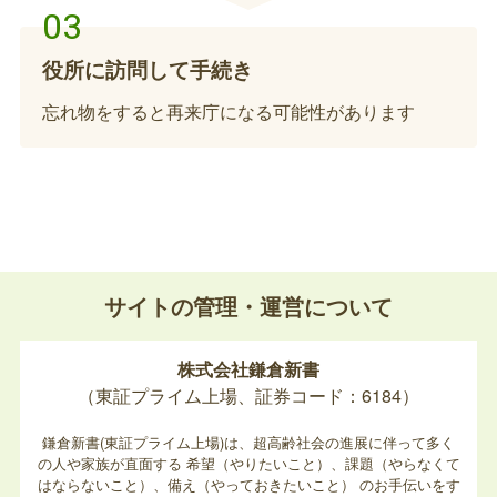
児童手当及び受給者の変更につき、手続きが必要と
なります。
役所に訪問して手続き
児童扶養手当の受給者の死亡届提出
忘れ物をすると再来庁になる可能性があります
受給者が亡くなられた場合、死亡日の属する月の手
当までが支給されます。未払いの手当てがある場合
は、別途手続きが必要ですので、ご相談ください。
特別児童扶養手当資格喪失届の提出【保護者
サイトの管理・運営について
が亡くなられた場合】
亡くなられた方が特別児童扶養手当を受給していた
株式会社鎌倉新書
保護者の場合、死亡月をもって受給資格が喪失とな
（東証プライム上場、証券コード：6184）
ります。未払い分の手当があれば請求となり、受給
資格が継続するようであれば受給者変更の手続きと
鎌倉新書(東証プライム上場)は、超高齢社会の進展に伴って多く
なります。
の人や家族が直面する
希望（やりたいこと）、課題（やらなくて
ひとり親家庭等医療費助成医療証の返納手続
はならないこと）、備え（やっておきたいこと）
のお手伝いをす