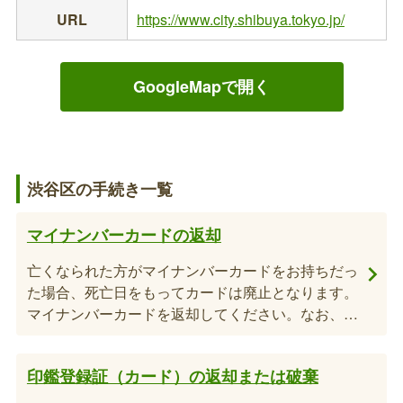
URL
https://www.city.shibuya.tokyo.jp/
GoogleMapで開く
渋谷区の手続き一覧
マイナンバーカードの返却
亡くなられた方がマイナンバーカードをお持ちだっ
た場合、死亡日をもってカードは廃止となります。
マイナンバーカードを返却してください。なお、カ
ードの返却については各出張所でも受け付けていま
す。※亡くなられた方のマイナンバーは、マイナン
印鑑登録証（カード）の返却または破棄
バーカード返却後確認していただくことができなく
なります。すべてのお手続きが完了してからご返却