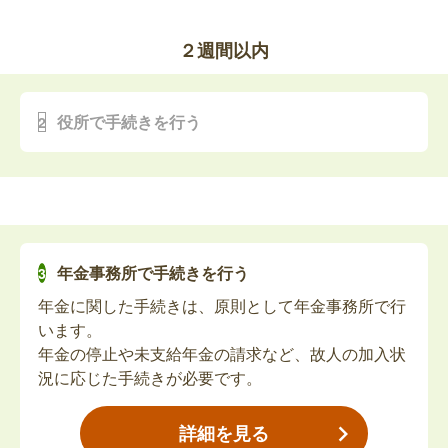
象者によって必要書類が変わりますのでお問い合わ
います。
せください。【郵送可】
ただし、死亡届が提出されていないと火葬許可証が
２週間以内
重度心身障害者受給者死亡届・未支払重度心
発行されず、手続きも滞ってしまうため、葬儀社に
身障害者請求書
任せる場合も、提出状況を必ず確認しましょう。
葬儀の期間中に行う手続きは、基本的にこの「死亡
亡くなられた方が重度心身障害者手当を受給してい
役所で手続きを行う
届」のみなため、死亡届が提出されていれば、その
た場合、死亡月をもって受給資格が喪失となりま
他の手続きはおおむね2週間以内の提出が目安とな
す。未払い分がある場合、未支払重度心身障害者請
っています。
求書の提出が必要です。対象者によって必要書類が
葬儀が終わってから落ち着いたタイミングで、役所
変わりますのでお問い合わせください。【郵送可】
自立支援医療受給者証（更生医療・精神通
へ訪問して手続きを進めましょう。
また、死亡診断書の原本は提出すると返却されない
院）の返却
年金事務所で手続きを行う
ため、他の手続き用に「死亡診断書のコピー」を事
亡くなられた方が自立支援医療受給者証をお持ちだ
年金に関した手続きは、原則として年金事務所で行
前にとっておくことをおすすめします。
った場合、死亡日をもって使用不可となります。自
います。
多くの手続きでは、死亡の事実を証明する書類とし
立支援医療受給者証（更生医療・精神通院）を返却
年金の停止や未支給年金の請求など、故人の加入状
てこのコピー（または戸籍謄本）が必要になりま
してください。【郵送可】
況に応じた手続きが必要です。
す。
障害福祉サービス受給者証の返却
詳細を見る