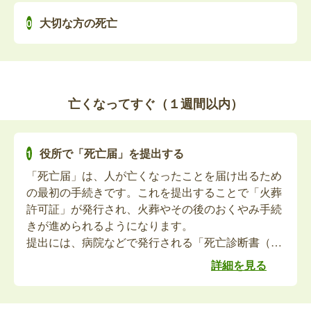
れていて、亡くなられた後も送付先に変更がない方
亡くなられた方が身体障害者手帳、精神障害者保健
は、改めて同届を提出する必要はありません。※電
大切な方の死亡
福祉手帳または愛の手帳（療育手帳）をお持ちだっ
話受付可。お電話でご郵送先をお伺いします。
た場合、死亡日をもって喪失となります。
特別障害者手当の資格喪失届・未支払特別障
亡くなってすぐ（１週間以内）
害者手当請求書
亡くなられた方が特別障害者手当を受給していた場
役所で「死亡届」を提出する
合、死亡月をもって受給資格が喪失となります。未
払い分の手当があれば請求の手続きが必要です。対
「死亡届」は、人が亡くなったことを届け出るため
象者によって必要書類が変わりますのでお問い合わ
の最初の手続きです。これを提出することで「火葬
せください。【郵送可】
許可証」が発行され、火葬やその後のおくやみ手続
障害児福祉手当の資格喪失届・未支払障害児
きが進められるようになります。
福祉手当請求書
提出には、病院などで発行される「死亡診断書（死
体検案書）」をもって、故人の死亡を知った日を含
詳細を見る
亡くなられた方が障害児福祉手当を受給していた場
めて7日以内に提出する必要があります。
合、死亡月をもって受給資格が喪失となります。未
最近では、死亡届を葬儀社が代理で提出するケース
払い分の手当があれば請求の手続きが必要です。対
が多く、ご家族が役所に出向くことは少なくなって