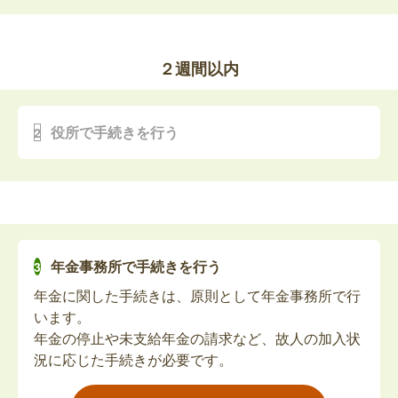
ひとり親家庭等医療費助成の資格喪失または
が多く、ご家族が役所に出向くことは少なくなって
変更手続き（死亡関連手続き）
います。
ただし、死亡届が提出されていないと火葬許可証が
ひとり親家庭等医療費助成の受給者（ひとり親家庭
２週間以内
発行されず、手続きも滞ってしまうため、葬儀社に
の⼦その⺟または⽗）が亡くなった場合は、資格喪
任せる場合も、提出状況を必ず確認しましょう。
失または変更の手続きが必要です。※事前に担当課
葬儀の期間中に行う手続きは、基本的にこの「死亡
へお問い合わせください。
役所で手続きを行う
届」のみなため、死亡届が提出されていれば、その
子ども医療費助成の資格喪失手続き（死亡関
他の手続きはおおむね2週間以内の提出が目安とな
っています。
連手続き）
葬儀が終わってから落ち着いたタイミングで、役所
⼦ども医療費助成の受給者（⼦）が亡くなった場合
へ訪問して手続きを進めましょう。
は、資格喪失の手続きが必要です。
また、死亡診断書の原本は提出すると返却されない
年金事務所で手続きを行う
ため、他の手続き用に「死亡診断書のコピー」を事
年金に関した手続きは、原則として年金事務所で行
前にとっておくことをおすすめします。
遺族基礎年金の請求
います。
多くの手続きでは、死亡の事実を証明する書類とし
年金の停止や未支給年金の請求など、故人の加入状
てこのコピー（または戸籍謄本）が必要になりま
国民年金に加入している方や老齢基礎年金の受給資
況に応じた手続きが必要です。
す。
格を満たした方が亡くなったとき、その方によって
生計維持されていた子どもを持つ配偶者やお子さん