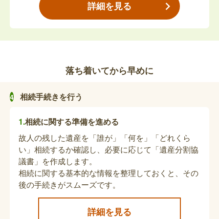
詳細を見る
のうち、所定の支給要件を満たす方が受け取ること
ができます。請求される方の状況によって必要な書
遺族厚生年金の請求
類が異なる場合がありますので、事前に担当課へお
問い合わせください。※「子」とは18歳到達の年度
遺族厚生年金は、厚生年金被保険者または厚生年金
末までの方または20歳未満で障害年金の障害等級1
被保険者であった方などが亡くなったとき、一定の
級もしくは2級の状態の未婚の方。
落ち着いてから早めに
支給要件を満たす場合に、その方によって生計維持
されていたご遺族が受けることができます。詳細は
函館年金事務所へお問い合わせください。
相続手続きを行う
未支給年金の請求・受給権者死亡届
相続に関する準備を進める
亡くなった方が年⾦（遺族基礎年⾦、障害基礎年
⾦、寡婦年⾦のみ）を受給していた場合は、未⽀給
故人の残した遺産を「誰が」「何を」「どれくら
の年⾦を請求するための手続が必要です。※厚生年
い」相続するか確認し、必要に応じて「遺産分割協
金等を受給していた場合は、年金事務所での相談お
議書」を作成します。
よび手続きが必要です。予約の上、ご利用くださ
相続に関する基本的な情報を整理しておくと、その
寡婦年金の請求
い。※請求される方の状況によって必要な書類が異
後の手続きがスムーズです。
なる場合がありますので、事前に担当課へお問い合
寡婦年金は、第1号被保険者として保険料を納めた
わせください。
詳細を見る
期間および保険料免除期間が10年以上ある夫が亡