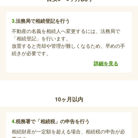
亡くなった方が厚生年⾦共済組合に加⼊し、20歳
以上60歳未満の被扶養配偶者がいた場合は、国⺠
年⾦（第1号被保険者）に加⼊するための手続きが
法務局で相続登記を行う
必要です。
不動産の名義を相続人へ変更するには、法務局で
「相続登記」を行います。
相続人代表者の指定等に関する相談
放置すると売却や管理が難しくなるため、早めの手
亡くなった方に市民税道民税森林環境税が課税され
続きが必要です。
ていた場合、納税通知書等に関する書類は、相続人
詳細を見る
の代表者を指定し送付します。
普通自動車の名義変更または廃車手続き（死
亡関連手続き）
10ヶ月以内
普通自動車の所有者が亡くなった場合、相続人への
名義変更または廃車の手続きが必要です。相続しな
税務署で「相続税」の申告を行う
い場合、廃車の手続きが必要です。詳細は北海道運
相続財産が一定額を超える場合、相続税の申告が必
輸局 函館運輸支局へお問い合わせください。税金