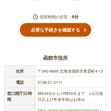
4分
schedule
回答時間の目安：
必要な手続きを確認する
函館市役所
住所
〒040-8666 北海道函館市東雲町4-13
電話
0138-21-3111
窓口開庁日/時
8時45分から17時30分まで ※土日祝
間
日および年末年始はお休み
https://www.city.hakodate.hokkaido.j