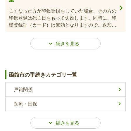
亡くなった方が印鑑登録をしていた場合、その方の
印鑑登録は死亡日をもって失効します。同時に、印
鑑登録証（カード）は無効となりますので、返却ま
たは破棄してください。
世帯主変更の手続き（死亡関連手続き）
亡くなった方が世帯主で、同一の世帯に15歳以上
函館市の手続きカテゴリ一覧
の方が2人以上いる場合のみ必要となります。亡く
なった方が1人世帯だった場合や、2人世帯でその
世帯に残った方が1人しかいない場合は、自動的に
戸籍関係
世帯主が決まりますので、手続きは不要です。
住民票戸籍謄本等の請求
医療・国保
通常、火葬した日から約一週間後に取得できます
が、連休や函館市以外で火葬したとき、本籍地が函
館市以外の場合はさらに日数がかかる場合がありま