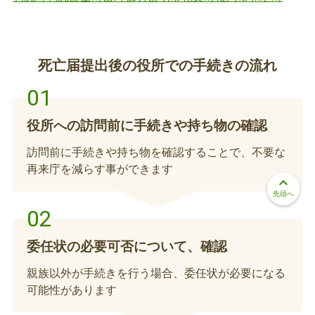
登記が完了していない方、未登記家屋の場合は、納
税通知書の受取人を決定するための申告等が必要で
水道の契約（水道料金および下水道使用料）
す。
の名義変更廃止手続き（死亡関連手続き）
死亡届提出後の役所での手続きの流れ
亡くなった方が契約者ご本人であった場合は、名義
変更や使⽤中止等の手続きが必要です。※電話手続
き可
役所への訪問前に手続きや持ち物の確認
訪問前に手続きや持ち物を確認することで、不要な
再来庁を減らす事ができます
keyboard_arrow_up
先頭へ
委任状の必要可否について、確認
親族以外が手続きを行う場合、委任状が必要になる
可能性があります