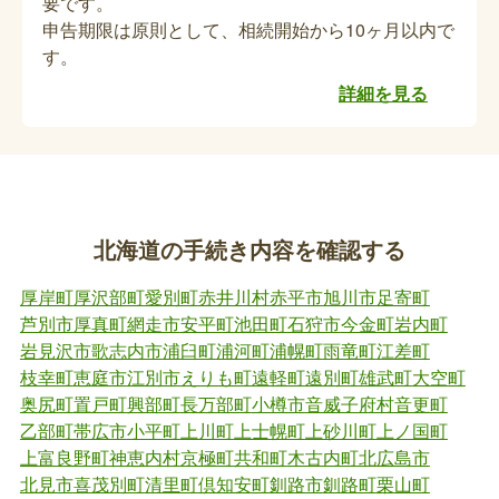
要です。
に関する手続きは渡島総合振興局納税課へお問い合
軽自動車の名義変更または廃車手続き（死亡
申告期限は原則として、相続開始から10ヶ月以内で
わせください。
す。
関連手続き）
詳細を見る
軽自動車の所有者が亡くなった場合、相続人への名
義変更または廃車の手続きが必要です。詳細は軽自
動車検査協会へお問い合わせください。
原付バイクの名義変更または廃車手続き（死
北海道の手続き内容を確認する
亡関連手続き）
厚岸町
厚沢部町
愛別町
赤井川村
赤平市
旭川市
足寄町
原付バイクの所有者が亡くなった場合、相続人への
芦別市
厚真町
網走市
安平町
池田町
石狩市
今金町
岩内町
名義変更または廃車の手続きが必要です。また、相
岩見沢市
歌志内市
浦臼町
浦河町
浦幌町
雨竜町
江差町
続人以外の方が新所有者になる場合は、相続人から
枝幸町
恵庭市
江別市
えりも町
遠軽町
遠別町
雄武町
大空町
の譲渡証明書が必要です。
奥尻町
置戸町
興部町
長万部町
小樽市
音威子府村
音更町
乙部町
帯広市
小平町
上川町
上士幌町
上砂川町
上ノ国町
バイク（125cc超）の名義変更または廃車手
上富良野町
神恵内村
京極町
共和町
木古内町
北広島市
続き（死亡関連手続き）
北見市
喜茂別町
清里町
倶知安町
釧路市
釧路町
栗山町