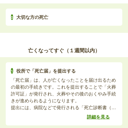
保育所認定こども園幼稚園を利⽤するお⼦さまの保
護者や同居していた方が亡くなった場合は、世帯状
大切な方の死亡
況の変更に関する届出が必要です。利⽤している施
設を通じて提出してください。（届出書は各施設に
あります）
児童手当の届出等（死亡関連手続き）
亡くなってすぐ（１週間以内）
児童⼿当の受給者（⼦の親等）が亡くなった場合
は、新たな受給者での認定請求等の手続きが必要で
す。また、対象のお⼦さまが亡くなった場合は届出
役所で「死亡届」を提出する
が必要です。
「死亡届」は、人が亡くなったことを届け出るため
児童扶養手当の届出等（死亡関連手続き）
の最初の手続きです。これを提出することで「火葬
許可証」が発行され、火葬やその後のおくやみ手続
児童扶養⼿当の受給資格者（⼦の親等）が亡くなっ
きが進められるようになります。
た場合は、⼾籍法の届出義務者による受給者死亡届
提出には、病院などで発行される「死亡診断書（死
出等の手続きが必要です。また、対象のお⼦さまが
体検案書）」をもって、故人の死亡を知った日を含
詳細を見る
亡くなった場合は、受給資格者による届出が必要で
めて7日以内に提出する必要があります。
す。
最近では、死亡届を葬儀社が代理で提出するケース