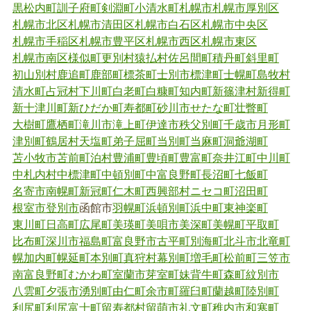
黒松内町
訓子府町
剣淵町
小清水町
札幌市
札幌市厚別区
バイク（125cc超）の所有者が亡くなった場合、相
札幌市北区
札幌市清田区
札幌市白石区
札幌市中央区
続人への名義変更または廃車の手続きが必要です。
札幌市手稲区
札幌市豊平区
札幌市西区
札幌市東区
詳細は北海道運輸局 函館運輸支局へお問い合わせ
札幌市南区
様似町
更別村
猿払村
佐呂間町
積丹町
斜里町
ください。税申告に関する手続きは函館地区自家用
初山別村
鹿追町
鹿部町
標茶町
士別市
標津町
士幌町
島牧村
自動車協会へお問い合わせください。
小型特殊自動車の名義変更または廃車手続き
清水町
占冠村
下川町
白老町
白糠町
知内町
新篠津村
新得町
新十津川町
新ひだか町
寿都町
砂川市
せたな町
壮瞥町
（死亡関連手続き）
大樹町
鷹栖町
滝川市
滝上町
伊達市
秩父別町
千歳市
月形町
小型特殊自動車の所有者が亡くなった場合、相続人
津別町
鶴居村
天塩町
弟子屈町
当別町
当麻町
洞爺湖町
への名義変更または廃車の手続きが必要です。ま
苫小牧市
苫前町
泊村
豊浦町
豊頃町
豊富町
奈井江町
中川町
た、相続人以外の方が新所有者になる場合は、相続
中札内村
中標津町
中頓別町
中富良野町
長沼町
七飯町
人からの譲渡証明書が必要です。
名寄市
南幌町
新冠町
仁木町
西興部村
ニセコ町
沼田町
根室市
登別市
函館市
羽幌町
浜頓別町
浜中町
東神楽町
固定資産の所有者変更手続き（死亡関連手続
東川町
日高町
広尾町
美瑛町
美唄市
美深町
美幌町
平取町
き）
比布町
深川市
福島町
富良野市
古平町
別海町
北斗市
北竜町
幌加内町
幌延町
本別町
真狩村
幕別町
増毛町
松前町
三笠市
土地家屋の登記簿上の所有者が亡くなった場合、法
南富良野町
むかわ町
室蘭市
芽室町
妹背牛町
森町
紋別市
務局に相続登記を行ってください。（令和6年4月1
八雲町
夕張市
湧別町
由仁町
余市町
羅臼町
蘭越町
陸別町
日より相続登記の申請が義務化されました）相続の
利尻町
利尻富士町
留寿都村
留萌市
礼文町
稚内市
和寒町