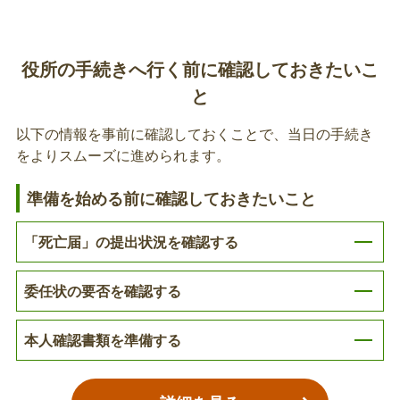
すので、お問い合わせください。
介護保険
故人の介護保険各種証の返還
障がい福祉
役所の手続きへ行く前に確認しておきたいこ
介護保険制度に加⼊していた方が亡くなった場合
と
子育て
は、介護保険制度の被保険者証、負担割合証、負担
限度額認定証、社会福祉法人利⽤者負担軽減確認証
以下の情報を事前に確認しておくことで、当日の手続き
年金
の返還が必要です。
をよりスムーズに進められます。
税金
高額介護サービス費の支給申請・相続人代表
準備を始める前に確認しておきたいこと
者の申請
動産
「死亡届」の提出状況を確認する
亡くなった方の介護保険サービスの自己負担額が一
定の上限を超える場合は、⾼額介護サービス費を相
不動産
委任状の要否を確認する
続人の方に⽀給します。※申請される方の状況によ
って必要な書類が異なりますので、詳しくは担当課
その他
へお問い合わせください。
本人確認書類を準備する
故人の身体障害者手帳の返還
亡くなった方が⾝体障害者⼿帳を所持していた場合