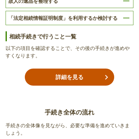
故人の遺品を整理する
重度心身障害者（児）医療費助成の資格喪失
「法定相続情報証明制度」を利用するか検討する
の届出、受給者証の返還
亡くなった方が重度⼼⾝障害者（児）医療費助成を
相続手続きで行うこと一覧
受給されていた場合は、資格喪失の手続きが必要で
す。
以下の項目を確認することで、その後の手続きが進めや
すくなります。
保育施設等の退所届出書の提出（死亡関連手
続き）
詳細を見る
保育所、認定こども園、幼稚園を利⽤するお⼦さま
が亡くなった場合は、保育施設等の退所届出書の提
出が必要です。利⽤している施設を通じて提出して
手続き全体の流れ
ください。（退所届出書は各施設にあります）
手続きの全体像を見ながら、必要な準備を進めていきま
保育施設等の世帯状況の変更届（死亡関連手
しょう。
続き）