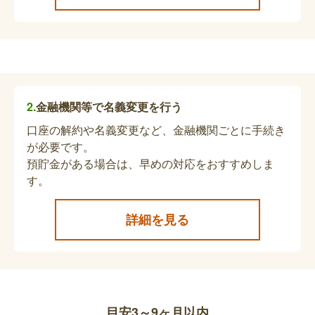
くなったとき、10年以上継続して婚姻関係にあ
り、生計を維持されていた妻が60歳から65歳まで
の間、受けることができるものです。なお、夫が老
共済年金の必要な手続きの確認（死亡関連手
齢基礎年金または障害基礎年金を受け取ったことが
続き）
ある場合は、請求することはできません。
亡くなった方が加入していた年金や受給していた年
金融機関等で名義変更を行う
金の種類、ご遺族の状況によって必要な手続きや提
口座の解約や名義変更など、金融機関ごとに手続き
出書類が異なります。詳細は各共済組合へお問い合
が必要です。
わせください。
預貯金がある場合は、早めの対応をおすすめしま
す。
国民年金死亡一時金の請求
亡くなられた方が、死亡日の前日において第1号被
詳細を見る
保険者として保険料を納めた月数が36月以上ある
場合に遺族が受け取れることができます。なお、亡
くなられた方が老齢基礎年金または障害基礎年金を
受け取ったことがある場合は、請求することはでき
被扶養配偶者の国民年金加入の手続き
ません。
目安3～9ヶ月以内