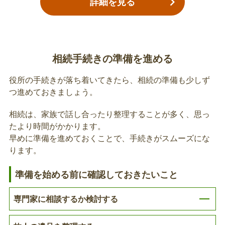
詳細を見る
は、返還の手続きが必要です。
故人の療育手帳の返還
相続手続きの準備を進める
亡くなった方が療育⼿帳を所持していた場合は、返
還の手続きが必要です。
役所の手続きが落ち着いてきたら、相続の準備も少しず
つ進めておきましょう。
故人の精神障害者保健福祉手帳の返還
相続は、家族で話し合ったり整理することが多く、思っ
たより時間がかかります。
亡くなった方が精神障害者保健福祉⼿帳を所持して
早めに準備を進めておくことで、手続きがスムーズにな
いた場合は、返還の手続きが必要です。
ります。
準備を始める前に確認しておきたいこと
特別障害者手当等の受給者死亡届
亡くなった方が特別障害者⼿当等を受給していた場
専門家に相談するか検討する
合は、受給者死亡届の手続きが必要です。