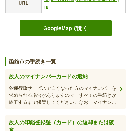
URL
p/
GoogleMapで開く
函館市の手続き一覧
故人のマイナンバーカードの返納
各種⾏政サービスで亡くなった方のマイナンバーを
求められる場合がありますので、すべての手続きが
終了するまで保管してください。なお、マイナンバ
ーカードの返納は不要ですが、希望があれば窓⼝に
て返納できます。※亡くなった方のマイナンバーを
故人の印鑑登録証（カード）の返却または破
住⺠票の除票等で確認することはできません。
棄