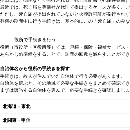
提出には、病院などで発行される「死亡診断書（死体検案書）
最近では、死亡届を葬儀社が代理で提出するケースが多く、ご
ただし、死亡届が提出されていないと火葬許可証が発行されず
葬儀の期間中に行う手続きは、基本的にこの「死亡届」のみな
葬儀が終わってから落ち着いたタイミングで、役所へ訪問して
また、死亡診断書の原本は提出すると返却されないため、他の
役所で手続きを行う
多くの手続きでは、死亡の事実を証明する書類としてこのコピ
役所（市役所・区役所等）では、戸籍・保険・福祉サービス・
あらかじめ準備をすることで、訪問の回数を減らすことができ
自治体名から役所の手続きを探す
手続きは、故人が住んでいた自治体で行う必要があります。
自治体を選ぶと、その地域で必要な手続きをまとめて確認でき
まずは該当する自治体を選んで、必要な手続きを確認しましょ
北海道・東北
北関東・甲信