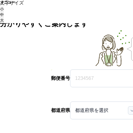
メニュー
文字サイズ
大切な方が亡くなった後
の
小
手続き・相続
を
中
大
分かりやすく
ご案内します
郵便番号
都道府県
都道府県を選択