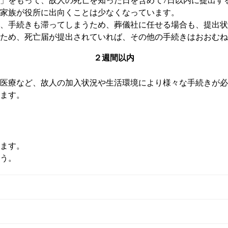
」をもって、故人の死亡を知った日を含めて7日以内に提出す
家族が役所に出向くことは少なくなっています。
、手続きも滞ってしまうため、葬儀社に任せる場合も、提出状
ため、死亡届が提出されていれば、その他の手続きはおおむね
手続きを進めましょう。
２週間以内
手続き用に「死亡診断書のコピー」を事前にとっておくことを
ー（または戸籍謄本）が必要になります。
医療など、故人の加入状況や生活環境により様々な手続きが必
ます。
詳細を見る
ます。
う。