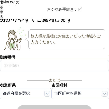
メニュー
文字サイズ
大切な方が亡くなった後
の
小
おくやみ手続きナビ
手続き・相続
を
中
大
分かりやすく
ご案内します
故人様が最後にお住まいだった地域をご
入力ください。
郵便番号
または
都道府県
市区町村
都道府県を選択
市区町村を選択