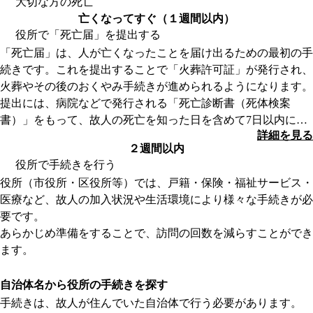
大切な方の死亡
亡くなってすぐ（１週間以内）
役所で「死亡届」を提出する
「死亡届」は、人が亡くなったことを届け出るための最初の手
続きです。これを提出することで「火葬許可証」が発行され、
火葬やその後のおくやみ手続きが進められるようになります。
提出には、病院などで発行される「死亡診断書（死体検案
書）」をもって、故人の死亡を知った日を含めて7日以内に提
詳細を見る
出する必要があります。
２週間以内
最近では、死亡届を葬儀社が代理で提出するケースが多く、ご
役所で手続きを行う
家族が役所に出向くことは少なくなっています。
役所（市役所・区役所等）では、戸籍・保険・福祉サービス・
ただし、死亡届が提出されていないと火葬許可証が発行され
医療など、故人の加入状況や生活環境により様々な手続きが必
ず、手続きも滞ってしまうため、葬儀社に任せる場合も、提出
要です。
状況を必ず確認しましょう。
あらかじめ準備をすることで、訪問の回数を減らすことができ
葬儀の期間中に行う手続きは、基本的にこの「死亡届」のみな
ます。
ため、死亡届が提出されていれば、その他の手続きはおおむね
詳細を見る
2週間以内の提出が目安となっています。
自治体名から役所の手続きを探す
葬儀が終わってから落ち着いたタイミングで、役所へ訪問して
手続きは、故人が住んでいた自治体で行う必要があります。
手続きを進めましょう。