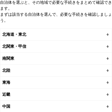
自治体を選ぶと、その地域で必要な手続きをまとめて確認でき
また、死亡診断書の原本は提出すると返却されないため、他の
ます。
手続き用に「死亡診断書のコピー」を事前にとっておくことを
まずは該当する自治体を選んで、必要な手続きを確認しましょ
おすすめします。
う。
多くの手続きでは、死亡の事実を証明する書類としてこのコピ
ー（または戸籍謄本）が必要になります。
北海道・東北
北関東・甲信
南関東
北陸
東海
近畿
中国