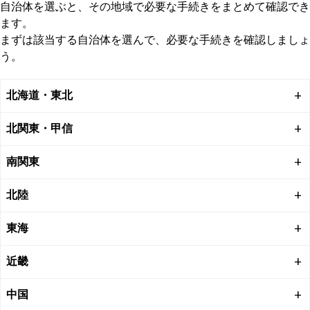
自治体を選ぶと、その地域で必要な手続きをまとめて確認でき
また、死亡診断書の原本は提出すると返却されないため、他の
ます。
手続き用に「死亡診断書のコピー」を事前にとっておくことを
まずは該当する自治体を選んで、必要な手続きを確認しましょ
おすすめします。
う。
多くの手続きでは、死亡の事実を証明する書類としてこのコピ
ー（または戸籍謄本）が必要になります。
北海道・東北
北関東・甲信
南関東
北陸
東海
近畿
中国