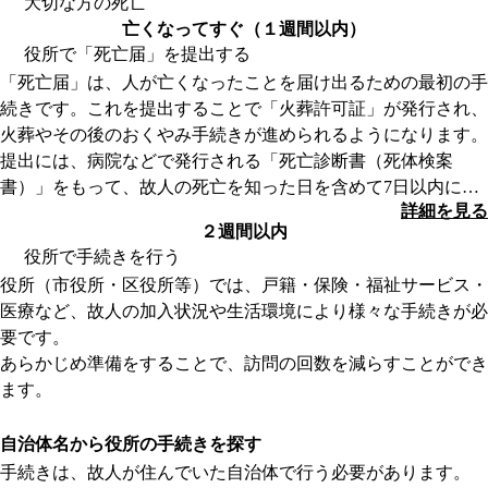
大切な方の死亡
亡くなってすぐ（１週間以内）
役所で「死亡届」を提出する
「死亡届」は、人が亡くなったことを届け出るための最初の手
続きです。これを提出することで「火葬許可証」が発行され、
火葬やその後のおくやみ手続きが進められるようになります。
提出には、病院などで発行される「死亡診断書（死体検案
書）」をもって、故人の死亡を知った日を含めて7日以内に提
詳細を見る
出する必要があります。
２週間以内
最近では、死亡届を葬儀社が代理で提出するケースが多く、ご
役所で手続きを行う
家族が役所に出向くことは少なくなっています。
役所（市役所・区役所等）では、戸籍・保険・福祉サービス・
ただし、死亡届が提出されていないと火葬許可証が発行され
医療など、故人の加入状況や生活環境により様々な手続きが必
ず、手続きも滞ってしまうため、葬儀社に任せる場合も、提出
要です。
状況を必ず確認しましょう。
あらかじめ準備をすることで、訪問の回数を減らすことができ
葬儀の期間中に行う手続きは、基本的にこの「死亡届」のみな
ます。
ため、死亡届が提出されていれば、その他の手続きはおおむね
詳細を見る
2週間以内の提出が目安となっています。
自治体名から役所の手続きを探す
葬儀が終わってから落ち着いたタイミングで、役所へ訪問して
手続きは、故人が住んでいた自治体で行う必要があります。
手続きを進めましょう。