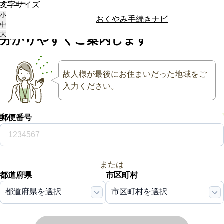
メニュー
文字サイズ
大切な方が亡くなった後
の
小
おくやみ手続きナビ
手続き・相続
を
中
大
分かりやすく
ご案内します
故人様が最後にお住まいだった地域をご
入力ください。
郵便番号
または
都道府県
市区町村
都道府県を選択
市区町村を選択