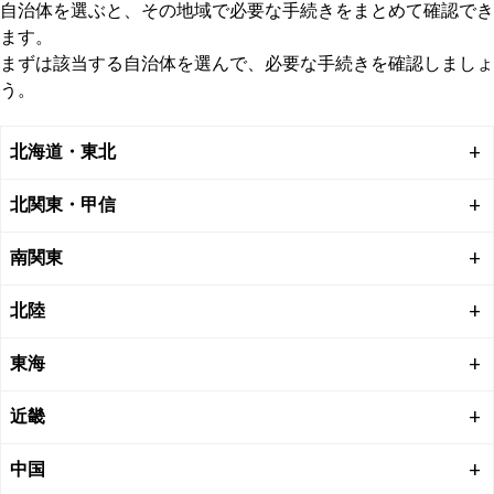
自治体を選ぶと、その地域で必要な手続きをまとめて確認でき
また、死亡診断書の原本は提出すると返却されないため、他の
ます。
手続き用に「死亡診断書のコピー」を事前にとっておくことを
まずは該当する自治体を選んで、必要な手続きを確認しましょ
おすすめします。
う。
多くの手続きでは、死亡の事実を証明する書類としてこのコピ
ー（または戸籍謄本）が必要になります。
北海道・東北
北関東・甲信
南関東
北陸
東海
近畿
中国