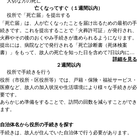
大切な方の死亡
亡くなってすぐ（１週間以内）
役所で「死亡届」を提出する
「死亡届」は、人が亡くなったことを届け出るための最初の手
続きです。これを提出することで「火葬許可証」が発行され、
火葬やその後のおくやみ手続きが進められるようになります。
提出には、病院などで発行される「死亡診断書（死体検案
書）」をもって、故人の死亡を知った日を含めて7日以内に提
詳細を見る
出する必要があります。
２週間以内
最近では、死亡届を葬儀社が代理で提出するケースが多く、ご
役所で手続きを行う
家族が役所に出向くことは少なくなっています。
役所（市役所・区役所等）では、戸籍・保険・福祉サービス・
ただし、死亡届が提出されていないと火葬許可証が発行され
医療など、故人の加入状況や生活環境により様々な手続きが必
ず、手続きも滞ってしまうため、葬儀社に任せる場合も、提出
要です。
状況を必ず確認しましょう。
あらかじめ準備をすることで、訪問の回数を減らすことができ
葬儀の期間中に行う手続きは、基本的にこの「死亡届」のみな
ます。
ため、死亡届が提出されていれば、その他の手続きはおおむね
詳細を見る
2週間以内の提出が目安となっています。
自治体名から役所の手続きを探す
葬儀が終わってから落ち着いたタイミングで、役所へ訪問して
手続きは、故人が住んでいた自治体で行う必要があります。
手続きを進めましょう。