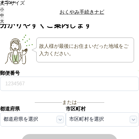
メニュー
文字サイズ
大切な方が亡くなった後
の
小
おくやみ手続きナビ
手続き・相続
を
中
大
分かりやすく
ご案内します
故人様が最後にお住まいだった地域をご
入力ください。
郵便番号
または
都道府県
市区町村
都道府県を選択
市区町村を選択